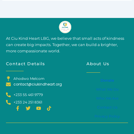
At Ciu Kind Heart LBG, we believe that small acts of kindness
can create big impacts. Together, we can build a brighter,
more compassionate world.
Contact Details
About Us
Ahodwo Melcom
Donate
contact@ciukindheart.org
What We Do
+233 55 461 9779
Who We Are
+233 24 251 8361
F
T
Y
T
Contact Us
a
w
o
i
Privacy Policy
c
i
u
k
e
t
t
t
b
t
u
o
o
e
b
k