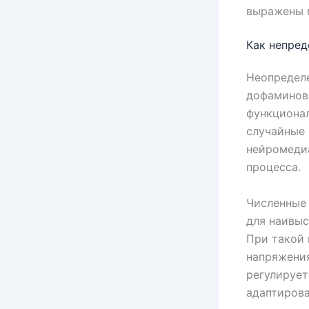
выражены 
Как непре
Неопределе
дофаминово
функционал
случайные 
нейромедиа
процесса.
Численные 
для наивы
При такой 
напряжения
регулирует
адаптирова