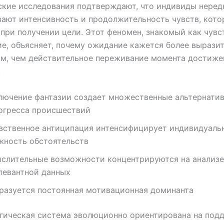
кие исследования подтверждают, что индивиды неред
ают интенсивность и продолжительность чувств, кото
при получении цели. Этот феномен, знакомый как чувс
е, объясняет, почему ожидание кажется более вырази
м, чем действительное переживание момента достиже
.
лючение фантазии создает множественные альтернати
огресса происшествий
вственное антиципация интенсифицирует индивидуаль
жность обстоятельств
слительные возможности концентрируются на анализе
левантной данных
разуется постоянная мотивационная доминанта
гическая система эволюционно ориентирована на под