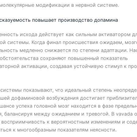
молекулярные модификации в нервной системе.
дсказуемость повышает производство допамина
нность исхода действует как сильным активатором д
й системы. Когда финал происшествия ожидаем, мозг
ьность медленно снижается по степени адаптации. На
обстоятельства сохраняют повышенный показатель
торной активации, создавая устойчивую стимул к пр
системы показывают, что идеальный степень неопред
сшей дофаминовой возбуждения достигает приблизител
шансе успеха головной мозг находится в фазе предель
, балансируя между ожиданием и тревогой. В vavada 
 восприимчивость к вероятностным изменениям и сод
ться к многообразным показателям неясности.