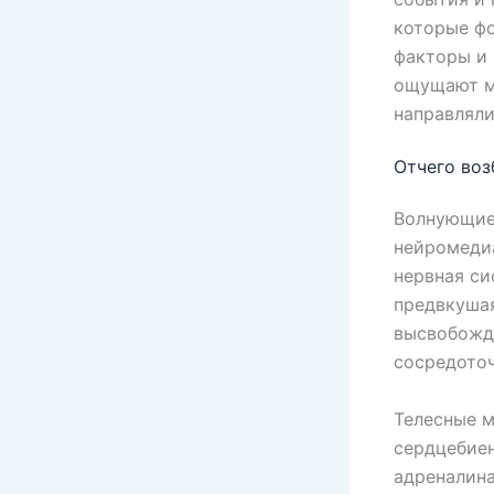
которые ф
факторы и 
ощущают м
направляли
Отчего воз
Волнующие 
нейромеди
нервная си
предвкушая
высвобожд
сосредоточ
Телесные м
сердцебиен
адреналина