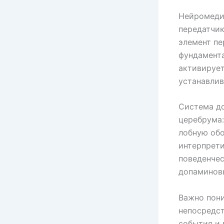
Нейромеди
передатчик
элемент п
фундамента
активирует
устанавлив
Система до
церебрума:
лобную обо
интерпрети
поведенчес
допаминовы
Важно пони
непосредст
события и 