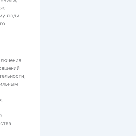
ые
ому люди
го
ключения
 решений
тельности,
сильным
х.
е
ества