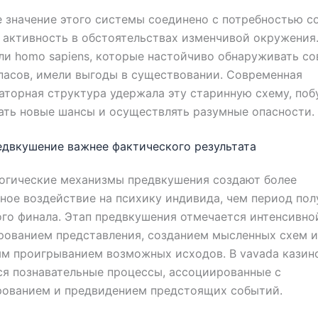
 значение этого системы соединено с потребностью с
активность в обстоятельствах изменчивой окружения
и homo sapiens, которые настойчиво обнаруживать с
пасов, имели выгоды в существовании. Современная
торная структура удержала эту старинную схему, поб
ть новые шансы и осуществлять разумные опасности.
двкушение важнее фактического результата
огические механизмы предвкушения создают более
ное воздействие на психику индивида, чем период пол
го финала. Этап предвкушения отмечается интенсивно
рованием представления, созданием мысленных схем и
м проигрыванием возможных исходов. В vavada казин
я познавательные процессы, ассоциированные с
рованием и предвидением предстоящих событий.