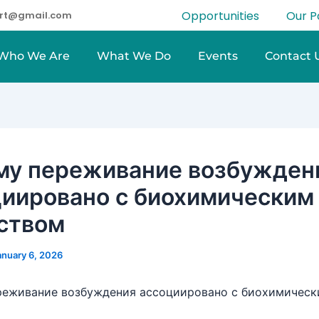
Opportunities
Our P
eart@gmail.com
Who We Are
What We Do
Events
Contact 
му переживание возбужден
циировано с биохимическим
ством
anuary 6, 2026
реживание возбуждения ассоциировано с биохимичес