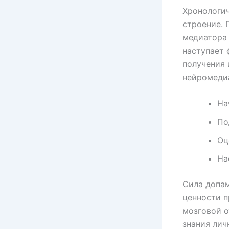
Хронологич
строение. 
медиатора 
наступает 
получения 
нейромедиа
На
По
Оц
На
Сила допам
ценности п
мозговой о
знания лич