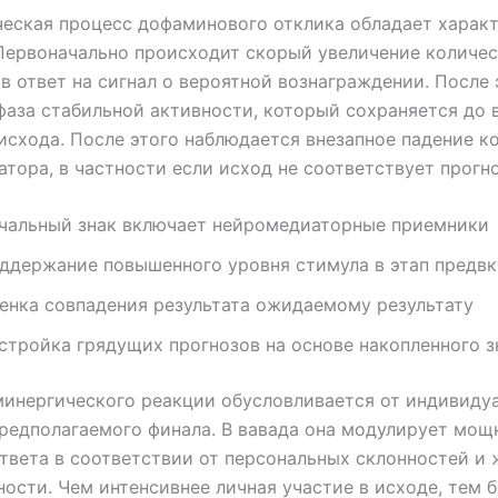
еская процесс дофаминового отклика обладает харак
Первоначально происходит скорый увеличение количе
в ответ на сигнал о вероятной вознаграждении. После 
фаза стабильной активности, который сохраняется до
исхода. После этого наблюдается внезапное падение к
тора, в частности если исход не соответствует прогн
чальный знак включает нейромедиаторные приемники
ддержание повышенного уровня стимула в этап предв
енка совпадения результата ожидаемому результату
стройка грядущих прогнозов на основе накопленного з
инергического реакции обусловливается от индивиду
редполагаемого финала. В вавада она модулирует мощ
твета в соответствии от персональных склонностей и 
ности. Чем интенсивнее личная участие в исходе, тем 