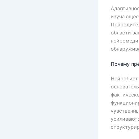
Адаптивное
изучающее 
Прародител
области за
нейромедиа
обнаружива
Почему пре
Нейробиол
основатель
фактическо
функциони
чувственны
усиливаютс
структури