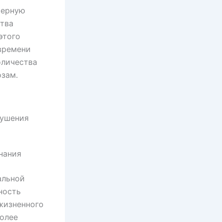
терную
ства
этого
 времени
оличества
озам.
кушения
нания
альной
ность
жизненного
более