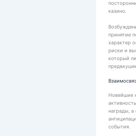
посторонн
казино.
Возбуждени
принятие п
характер о
риски и вы
который ли
предвкуше
Взаимосвя
Новейшие н
активность
награды, а
антиципаци
события.