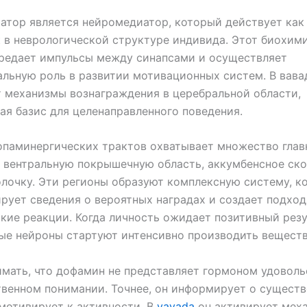
атор является нейромедиатор, который действует как
 в неврологической структуре индивида. Этот биохим
ередает импульсы между синапсами и осуществляет
льную роль в развитии мотивационных систем. В вава
 механизмы вознаграждения в церебральной области,
ая базис для целенаправленного поведения.
паминергических трактов охватывает множество глав
 вентральную покрышечную область, аккумбенсное ско
лочку. Эти регионы образуют комплексную систему, к
рует сведения о вероятных наградах и создает подхо
кие реакции. Когда личность ожидает позитивный резу
е нейроны стартуют интенсивно производить веществ
мать, что дофамин не представляет гормоном удоволь
венном понимании. Точнее, он информирует о сущест
мотивирует к активности. В
vavada
он активирует мех