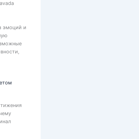
avada
з эмоций и
ную
озможные
ивности,
ветом
стижения
очему
инал