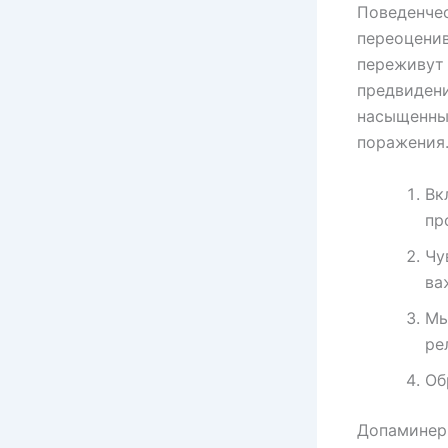
Поведенчес
переоценив
переживут 
предвидени
насыщенны
поражения
Вк
пр
Чу
ва
Мы
ре
Об
Допаминер