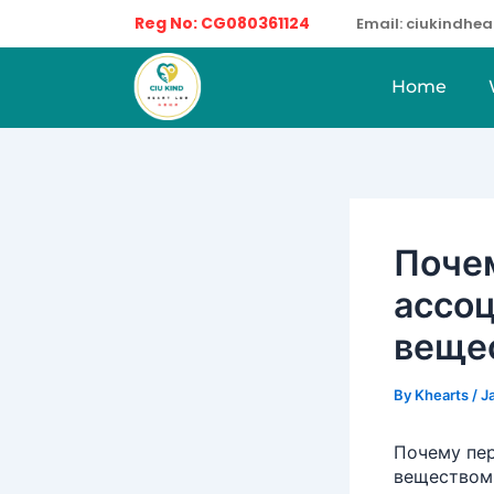
Skip
Reg No: CG080361124
Email: ciukindh
to
content
Home
Поче
ассо
веще
By
Khearts
/
J
Почему пе
веществом