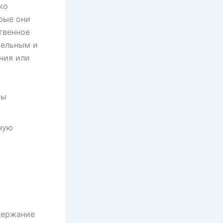
ко
рые они
твенное
тельным и
ния или
вы
ную
держание