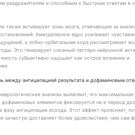
им раздражителям и способным к быстрым ответам в v
е также активирует зоны мозга, отвечающие за анали
остановлений. Амигдалярное ядро усиливает чувствен
щущений, а лобно-орбитальная кора рассматривает в
годы. Это генерирует сложный паттерн нейронной акт
чность субъективно ощущает как острое волнение и
ние.
зь между антиципацией результата и дофаминовым от
еврологические анализы выявляют, что максимальная
 дофаминовых элементов фиксируется не в период до
 в фазу антиципации исхода. Этот эффект проясняет, п
я зачастую доставляет более удовольствия, чем сам ф