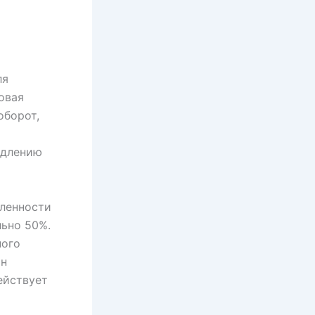
ля
овая
оборот,
одлению
еленности
ьно 50%.
ного
он
ействует