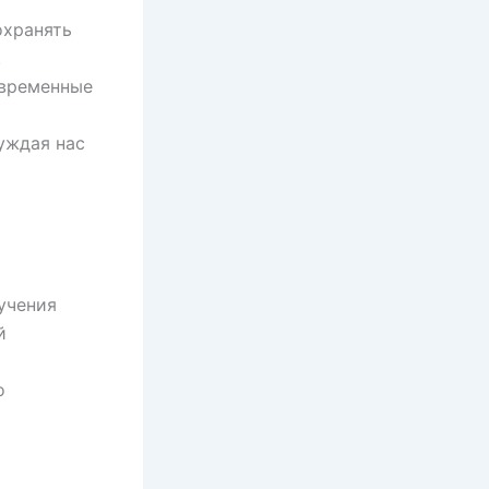
охранять
.
овременные
уждая нас
учения
й
о