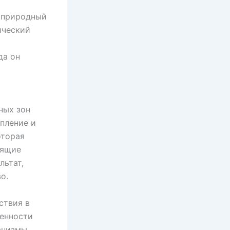
 природный
ический
да он
ных зон
пление и
оторая
дящие
льтат,
о.
ствия в
венности
анизмы,