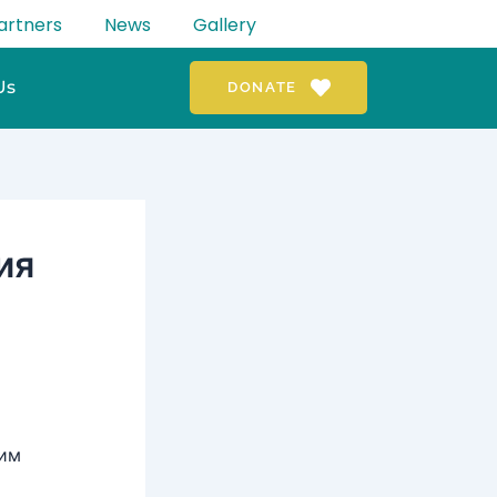
artners
News
Gallery
Us
DONATE
ия
ким