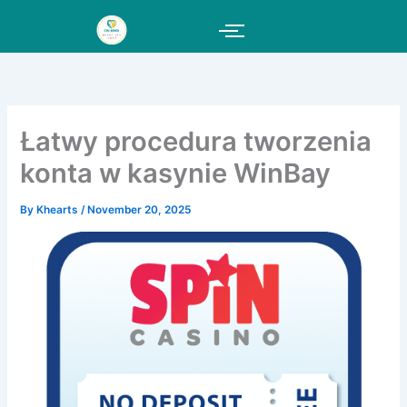
Skip
to
content
Łatwy procedura tworzenia
konta w kasynie WinBay
By
Khearts
/
November 20, 2025