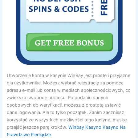
Utworzenie konta w kasynie WinBay jest proste i przyjazne
dla użytkownika. Możesz wybrać rejestrację za pomocą
adresu e-mail lub konta w mediach społecznościowych, co
zwiększa swobodę procesu. Po podaniu danych
osobowych do weryfikacji, możesz z prostotą ustawić
dane logowania. Ale to tylko początek. Zanim zaczniesz
korzystać ze wszystkich możliwości tego kasyna, musisz
przejść jeszcze parę kroków.
Winbay Kasyno Kasyno Na
Prawdziwe Pieniądze