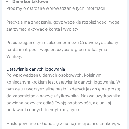
Dane kontaktowe
Prosimy o ostrożne wprowadzanie tych informacji.
Precyzja ma znaczenie, gdyż wszelkie rozbieżności mogą
zatrzymać aktywację konta i wypłaty.
Przestrzeganie tych zaleceń pomoże Ci stworzyć solidny
fundament pod Twoje przeżycia w grach w kasynie
WinBay.
Ustawianie danych logowania
Po wprowadzeniu danych osobowych, kolejnym
koniecznym krokiem jest ustawienie danych logowania. W
tym celu utworzysz silne hasło i zdecydujesz się na prostą
do zapamiętania nazwę użytkownika. Nazwa użytkownika
powinna odzwierciedlać Twoją osobowość, ale unikaj
podawania danych identyfikacyjnych.
Hasło powinno składać się z co najmniej ośmiu znaków, w