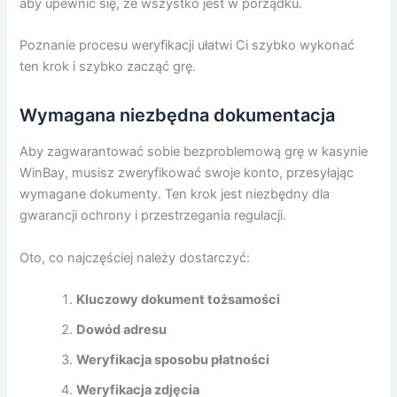
aby upewnić się, że wszystko jest w porządku.
Poznanie procesu weryfikacji ułatwi Ci szybko wykonać
ten krok i szybko zacząć grę.
Wymagana niezbędna dokumentacja
Aby zagwarantować sobie bezproblemową grę w kasynie
WinBay, musisz zweryfikować swoje konto, przesyłając
wymagane dokumenty. Ten krok jest niezbędny dla
gwarancji ochrony i przestrzegania regulacji.
Oto, co najczęściej należy dostarczyć:
Kluczowy dokument tożsamości
Dowód adresu
Weryfikacja sposobu płatności
Weryfikacja zdjęcia