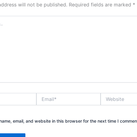
address will not be published.
Required fields are marked
*
Email*
Website
ame, email, and website in this browser for the next time I commen