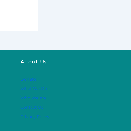
About Us
Donate
What We Do
Who We Are
Contact Us
Privacy Policy