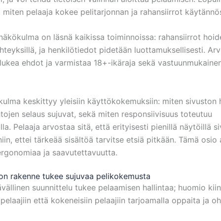
ä, miten pelaaja kokee pelitarjonnan ja rahansiirrot käytännö
snäkökulma on läsnä kaikissa toiminnoissa: rahansiirrot hoi
yhteyksillä, ja henkilötiedot pidetään luottamuksellisesti. Ar
 lukea ehdot ja varmistaa 18+-ikäraja sekä vastuunmukaine
kulma keskittyy yleisiin käyttökokemuksiin: miten sivuston 
tojen selaus sujuvat, sekä miten responsiivisuus toteutuu
illa. Pelaaja arvostaa sitä, että erityisesti pienillä näytöillä s
iin, ettei tärkeää sisältöä tarvitse etsiä pitkään. Tämä osio 
rgonomiaa ja saavutettavuutta.
ton rakenne tukee sujuvaa pelikokemusta
vällinen suunnittelu tukee pelaamisen hallintaa; huomio kii
n pelaajiin että kokeneisiin pelaajiin tarjoamalla oppaita ja oh