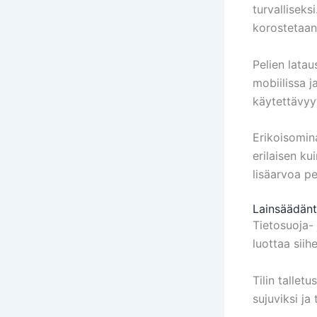
turvalliseks
korostetaan 
Pelien lata
mobiilissa j
käytettävyy
Erikoisomin
erilaisen ku
lisäarvoa pe
Lainsäädäntö
Tietosuoja- 
luottaa siih
Tilin tallet
sujuviksi ja 