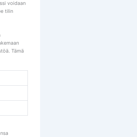
essi voidaan
 tilin
a
 hakemaan
ästöä. Tämä
onsa