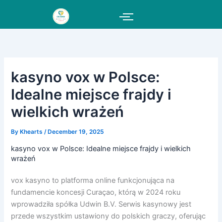
Skip
to
content
kasyno vox w Polsce:
Idealne miejsce frajdy i
wielkich wrażeń
By
Khearts
/
December 19, 2025
kasyno vox w Polsce: Idealne miejsce frajdy i wielkich
wrażeń
vox kasyno to platforma online funkcjonująca na
fundamencie koncesji Curaçao, którą w 2024 roku
wprowadziła spółka Udwin B.V. Serwis kasynowy jest
przede wszystkim ustawiony do polskich graczy, oferując