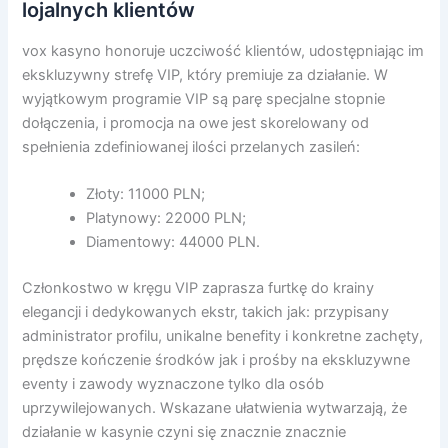
lojalnych klientów
vox kasyno honoruje uczciwość klientów, udostępniając im
ekskluzywny strefę VIP, który premiuje za działanie. W
wyjątkowym programie VIP są parę specjalne stopnie
dołączenia, i promocja na owe jest skorelowany od
spełnienia zdefiniowanej ilości przelanych zasileń:
Złoty: 11000 PLN;
Platynowy: 22000 PLN;
Diamentowy: 44000 PLN.
Członkostwo w kręgu VIP zaprasza furtkę do krainy
elegancji i dedykowanych ekstr, takich jak: przypisany
administrator profilu, unikalne benefity i konkretne zachęty,
prędsze kończenie środków jak i prośby na ekskluzywne
eventy i zawody wyznaczone tylko dla osób
uprzywilejowanych. Wskazane ułatwienia wytwarzają, że
działanie w kasynie czyni się znacznie znacznie