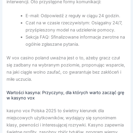
interwencji. Oto przystępne formy komunikacji:
E-mail: Odpowiedź z reguły w ciągu 24 godzin.
Czat na w czasie rzeczywistym: Osiągalny 24/7,
przyśpieszony model na udzielenie pomocy.
Sekcja FAQ: Sfinalizowane informacje zwrotne na
ogólnie zgłaszane pytania.
W vox casino poland uważna jest o to, ażeby gracz czuł
się zadbany na wybranym poziomie, proponując wsparcie,
na jaki ciągle wolno zaufać, co gwarantuje bez zakłóceń i
miłe uczucia.
Wartości kasyna: Przyczyny, dla których warto zacząć grę
w kasyno vox
kasyno vox Polska 2025 to świetny kierunek dla
miejscowych użytkowników, wydający się synonimem
klasy, pewności i interesującej rozrywki. Kasyno zapewnia
świetne profity, zasobny zbiór tytułów, program wierny,