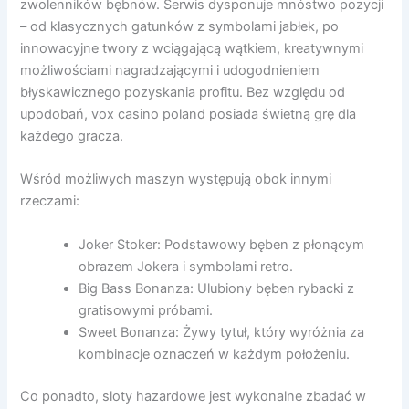
zwolenników bębnów. Serwis dysponuje mnóstwo pozycji
– od klasycznych gatunków z symbolami jabłek, po
innowacyjne twory z wciągającą wątkiem, kreatywnymi
możliwościami nagradzającymi i udogodnieniem
błyskawicznego pozyskania profitu. Bez względu od
upodobań, vox casino poland posiada świetną grę dla
każdego gracza.
Wśród możliwych maszyn występują obok innymi
rzeczami:
Joker Stoker: Podstawowy bęben z płonącym
obrazem Jokera i symbolami retro.
Big Bass Bonanza: Ulubiony bęben rybacki z
gratisowymi próbami.
Sweet Bonanza: Żywy tytuł, który wyróżnia za
kombinacje oznaczeń w każdym położeniu.
Co ponadto, sloty hazardowe jest wykonalne zbadać w