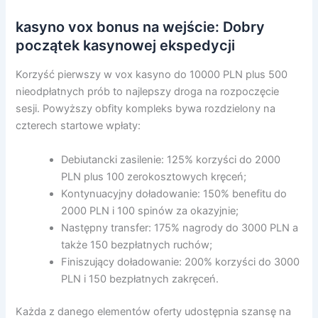
kasyno vox bonus na wejście: Dobry
początek kasynowej ekspedycji
Korzyść pierwszy w vox kasyno do 10000 PLN plus 500
nieodpłatnych prób to najlepszy droga na rozpoczęcie
sesji. Powyższy obfity kompleks bywa rozdzielony na
czterech startowe wpłaty:
Debiutancki zasilenie: 125% korzyści do 2000
PLN plus 100 zerokosztowych kręceń;
Kontynuacyjny doładowanie: 150% benefitu do
2000 PLN i 100 spinów za okazyjnie;
Następny transfer: 175% nagrody do 3000 PLN a
także 150 bezpłatnych ruchów;
Finiszujący doładowanie: 200% korzyści do 3000
PLN i 150 bezpłatnych zakręceń.
Każda z danego elementów oferty udostępnia szansę na