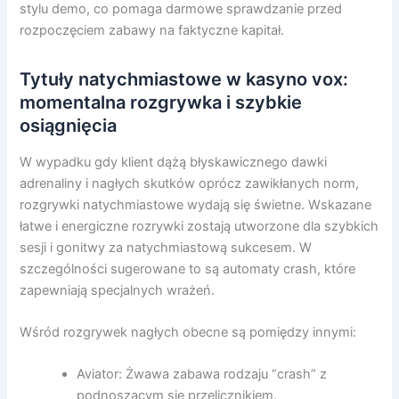
stylu demo, co pomaga darmowe sprawdzanie przed
rozpoczęciem zabawy na faktyczne kapitał.
Tytuły natychmiastowe w kasyno vox:
momentalna rozgrywka i szybkie
osiągnięcia
W wypadku gdy klient dążą błyskawicznego dawki
adrenaliny i nagłych skutków oprócz zawikłanych norm,
rozgrywki natychmiastowe wydają się świetne. Wskazane
łatwe i energiczne rozrywki zostają utworzone dla szybkich
sesji i gonitwy za natychmiastową sukcesem. W
szczególności sugerowane to są automaty crash, które
zapewniają specjalnych wrażeń.
Wśród rozgrywek nagłych obecne są pomiędzy innymi:
Aviator: Żwawa zabawa rodzaju “crash” z
podnoszącym się przelicznikiem.