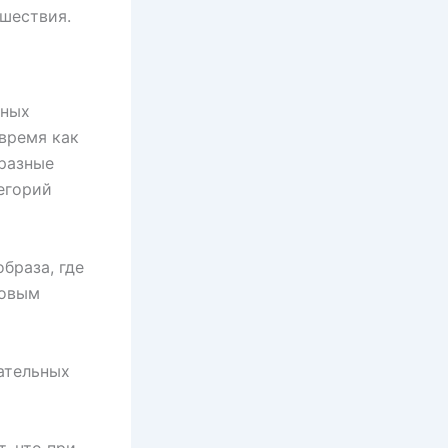
шествия.
рных
время как
разные
егорий
браза, где
ковым
ательных