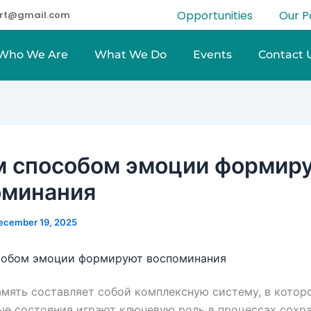
Opportunities
Our P
eart@gmail.com
Who We Are
What We Do
Events
Contact 
м способом эмоции формир
оминания
ecember 19, 2025
собом эмоции формируют воспоминания
мять составляет собой комплексную систему, в котор
е состояния играют ключевую роль в процессах сохр