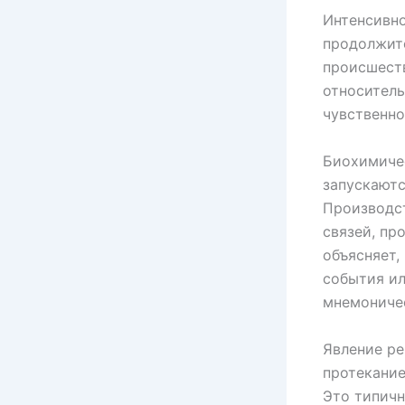
Интенсивно
продолжит
происшеств
относитель
чувственн
Биохимиче
запускаютс
Производст
связей, пр
объясняет,
события ил
мнемониче
Явление ре
протекание
Это типичн