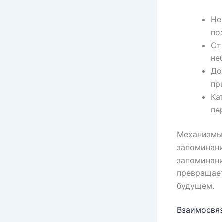
Не
по
Ст
не
До
пр
Ка
пе
Механизмы 
запоминани
запоминани
превращает
будущем.
Взаимосвя