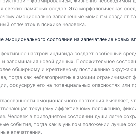
структурой – формированием, жизненно необходимой д
я свежих памятных следов. Эта морфологическая сое
почему эмоционально заполненные моменты создают т
ный отпечаток в психике человека.
е эмоционального состояния на запечатление новых в
фективное настрой индивида создает особенный сред
 и запоминания новой данных. Положительное состоя
более обширному и креативному постижению окружаю
ва, тогда как неблагоприятные эмоции ограничивают 
ии, фокусируя его на потенциальных опасностях или п
гласованности эмоционального состояния выявляет, ч
 отвечающая текущему аффективному положению, фикс
ее. Человек в приподнятом состоянии души легче сохр
ные события, тогда как в унылом положении лучше со
ные впечатления.