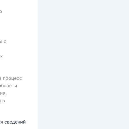
ю
ы о
ых
а процесс
обности
ия,
 в
я сведений