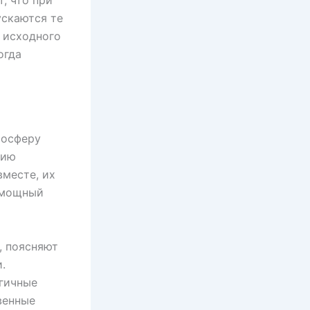
, что при
скаются те
 исходного
огда
мосферу
нию
месте, их
 мощный
, поясняют
.
гичные
венные