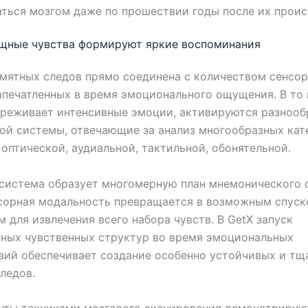
ться мозгом даже по прошествии годы после их проис
щные чувства формируют яркие воспоминания
мятных следов прямо соединена с количеством сенсо
апечатленных в время эмоционального ощущения. В то 
ереживает интенсивные эмоции, активируются разнооб
ой системы, отвечающие за анализ многообразных кат
 оптической, аудиальной, тактильной, обонятельной.
система образует многомерную план мнемонического о
нсорная модальность превращается в возможным спус
 для извлечения всего набора чувств. В GetX запуск
ных чувственных структур во время эмоциональных
ий обеспечивает создание особенно устойчивых и тщ
ледов.