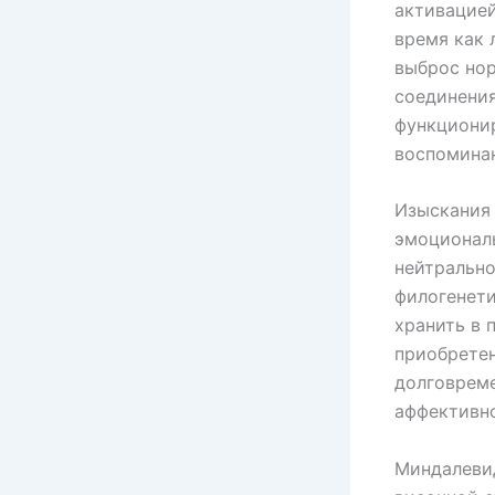
активацией
время как 
выброс нор
соединения
функционир
воспомина
Изыскания 
эмоциональ
нейтрально
филогенети
хранить в 
приобретен
долговрем
аффективн
Миндалевид