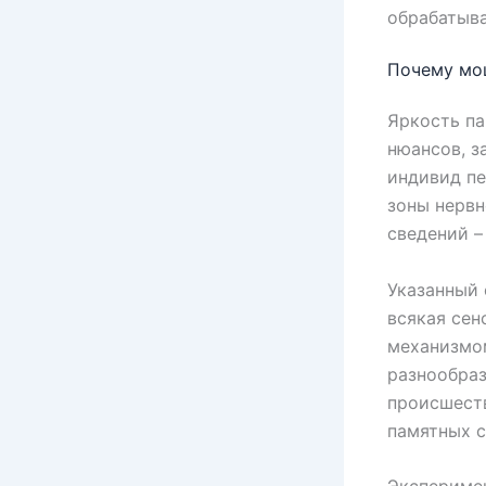
обрабатыва
Почему мо
Яркость па
нюансов, з
индивид п
зоны нервн
сведений –
Указанный 
всякая се
механизмом
разнообраз
происшеств
памятных с