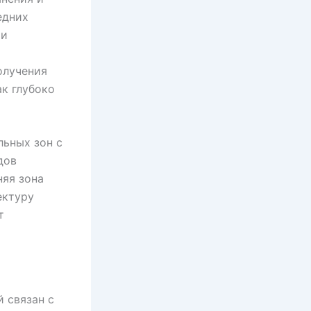
едних
ми
олучения
ак глубоко
ьных зон с
дов
няя зона
ектуру
т
 связан с