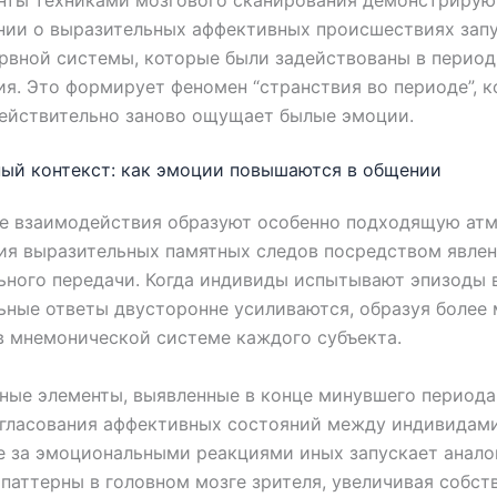
ты техниками мозгового сканирования демонстрируют
нии о выразительных аффективных происшествиях запу
рвной системы, которые были задействованы в период
я. Это формирует феномен “странствия во периоде”, к
ействительно заново ощущает былые эмоции.
ый контекст: как эмоции повышаются в общении
е взаимодействия образуют особенно подходящую ат
ия выразительных памятных следов посредством явле
ного передачи. Когда индивиды испытывают эпизоды в
ьные ответы двусторонне усиливаются, образуя более
в мнемонической системе каждого субъекта.
ые элементы, выявленные в конце минувшего периода
огласования аффективных состояний между индивидами
е за эмоциональными реакциями иных запускает анало
паттерны в головном мозге зрителя, увеличивая собст