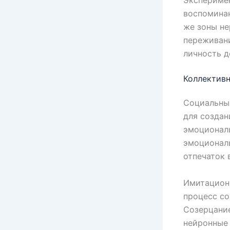
Эксперимен
воспомина
же зоны не
переживани
личность д
Коллективн
Социальны
для создан
эмоциональ
эмоционал
отпечаток 
Имитационн
процесс с
Созерцани
нейронные 