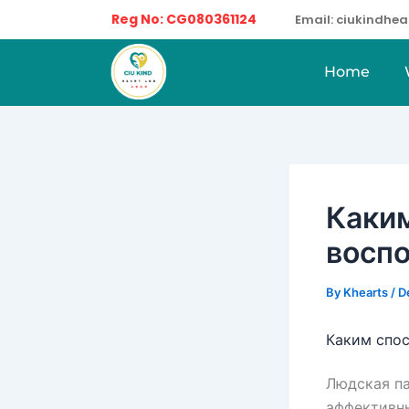
Skip
Reg No: CG080361124
Email: ciukindh
to
content
Home
Каки
восп
By
Khearts
/
D
Каким спо
Людская па
аффективны