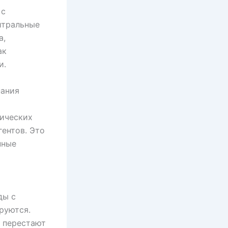
 с
йтральные
а,
ак
и.
нания
тических
ентов. Это
нные
ды с
руются.
е перестают