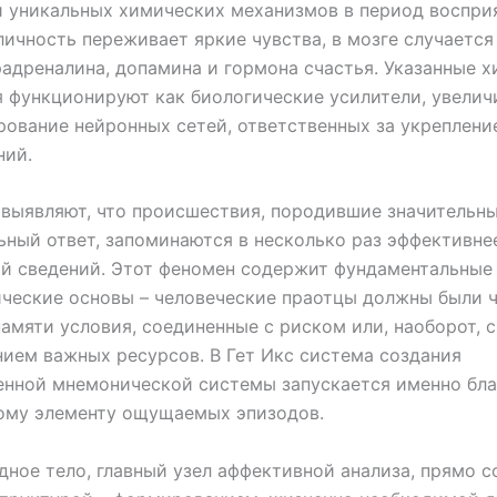
 уникальных химических механизмов в период восприя
личность переживает яркие чувства, в мозге случаетс
адреналина, допамина и гормона счастья. Указанные 
 функционируют как биологические усилители, увелич
ование нейронных сетей, ответственных за укреплени
ний.
выявляют, что происшествия, породившие значительн
ный ответ, запоминаются в несколько раз эффективне
й сведений. Этот феномен содержит фундаментальные
ческие основы – человеческие праотцы должны были 
памяти условия, соединенные с риском или, наоборот, с
ием важных ресурсов. В Гет Икс система создания
енной мнемонической системы запускается именно бл
ому элементу ощущаемых эпизодов.
ное тело, главный узел аффективной анализа, прямо с