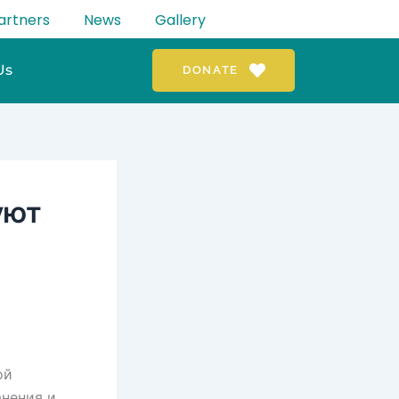
artners
News
Gallery
Us
DONATE
уют
ой
анения и