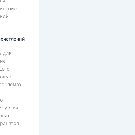
ля
динение
акой
печатлений
у для
ние
щего
фокус
роблемах.
то
ируется
анит
хранятся