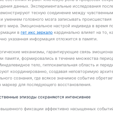
дения данных. Экспериментальные исследования посл
демонстрируют тесную соединение между чувственны
и умением головного мозга записывать происшествия
го мира. Эмоциональное настрой индивида в время п
ормации в
гет икс зеркало
кардинально влияет на то, к
чно указанная информация отложится в памяти.
огические механизмы, гарантирующие связь эмоционал
и памяти, формировались в течение множества перио
Миндалевидное тело, гиппокампальная область и перед
руют координированно, создавая неповторимую архит
ьного сознания, где всякое значимое событие обретае
 маркер для последующего восстановления.
ственные эпизоды сохраняются интенсивнее
овышенного фиксации аффективно насыщенных событий