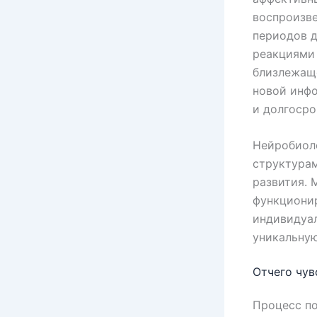
воспроизве
периодов 
реакциями 
близлежаще
новой инф
и долгосро
Нейробиол
структурам
развития. 
функциони
индивидуал
уникальную
Отчего чув
Процесс п