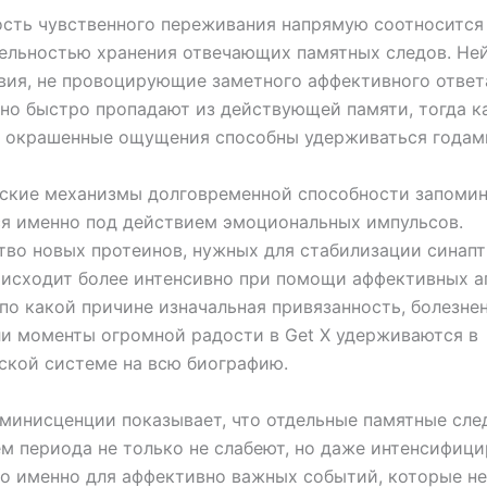
сть чувственного переживания напрямую соотносится
ельностью хранения отвечающих памятных следов. Не
ия, не провоцирующие заметного аффективного ответ
но быстро пропадают из действующей памяти, тогда к
о окрашенные ощущения способны удерживаться годам
ские механизмы долговременной способности запоми
я именно под действием эмоциональных импульсов.
во новых протеинов, нужных для стабилизации синап
оисходит более интенсивно при помощи аффективных аг
 по какой причине изначальная привязанность, болезне
и моменты огромной радости в Get X удерживаются в
ской системе на всю биографию.
минисценции показывает, что отдельные памятные сле
м периода не только не слабеют, но даже интенсифици
о именно для аффективно важных событий, которые н