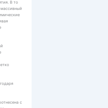
тия. В то
я массивный
химические
ивая
е
ый
е
четко
агодаря
оотнесена с