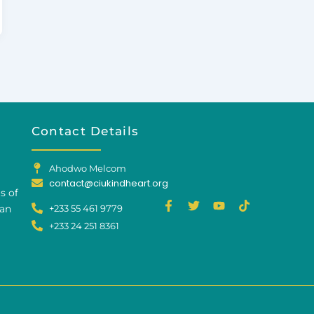
Contact Details
Ahodwo Melcom
contact@ciukindheart.org
s of
F
T
Y
T
+233 55 461 9779
can
a
w
o
i
+233 24 251 8361
c
i
u
k
e
t
t
t
b
t
u
o
o
e
b
k
o
r
e
k
-
f