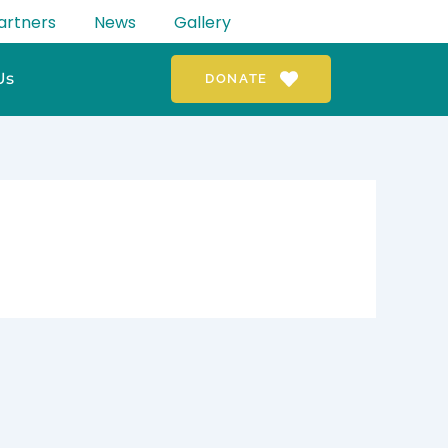
artners
News
Gallery
Us
DONATE