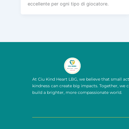
eccellente per ogni tipo di giocatore.
At Ciu Kind Heart LBG, we believe that small act
kindness can create big impacts. Together, we 
build a brighter, more compassionate world.