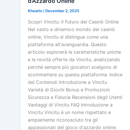
d’Azzardo Online
Khearts
/
December 2, 2025
Scopri Vincitu: Il Futuro del Casinò Online
Nel vasto e dinamico mondo dei casinò
online, Vincitu si distingue come una
piattaforma all'avanguardia. Questo
articolo esplorerà le caratteristiche uniche
e le novità offerte da Vincitu, analizzando
perché sempre più giocatori scelgono di
scommettere su questa piattaforma. Indice
dei Contenuti Introduzione a Vincitu
Varietà di Giochi Bonus e Promozioni
Sicurezza e Fiducia Recensioni degli Utenti
Vantaggi di Vincitu FAQ Introduzione a
Vincitu Vincitu è un nome rispettato e
ampiamente riconosciuto tra gli
appassionati del gioco d'azzardo online.