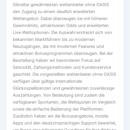
Gibraltar gewährleisten wettanbieter ohne OASIS
den Zugang zu einem deutlich erweiterten
Wettangebot. Dabei überzeugen sie mit höheren
Gewinnlimits, attraktiveren Odds und erweiterten
Live-Wettoptionen. Die Auswahl erstreckt sich von
bekannten Marktführern bis zu modernen
Neuzugängen, die mit modernen Features und
attraktiven Bonusprogrammen überzeugen. Bei der
Beurteilung haben wir besonderen Fokus auf
Seriosität, Zahlungsmethoden und Kundenservice
geachtet. Die vorgestellten wettanbieter ohne OASIS
verfügen über gültige internationale
Glücksspiellizenzen und gewährleisten zuverlässige
Auszahlungen. Von Bedeutung sind zudem die
verfügbaren Sportarten, die Wettquoten im Vergleich
sowie die einfache Bedienung der Plattformen.
Zusätzlich haben wir die Bonusangebote, mobile
Apps und den deutschsprachigen Support bewertet,