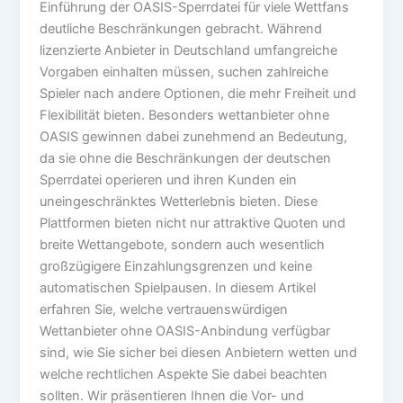
Einführung der OASIS-Sperrdatei für viele Wettfans
deutliche Beschränkungen gebracht. Während
lizenzierte Anbieter in Deutschland umfangreiche
Vorgaben einhalten müssen, suchen zahlreiche
Spieler nach andere Optionen, die mehr Freiheit und
Flexibilität bieten. Besonders wettanbieter ohne
OASIS gewinnen dabei zunehmend an Bedeutung,
da sie ohne die Beschränkungen der deutschen
Sperrdatei operieren und ihren Kunden ein
uneingeschränktes Wetterlebnis bieten. Diese
Plattformen bieten nicht nur attraktive Quoten und
breite Wettangebote, sondern auch wesentlich
großzügigere Einzahlungsgrenzen und keine
automatischen Spielpausen. In diesem Artikel
erfahren Sie, welche vertrauenswürdigen
Wettanbieter ohne OASIS-Anbindung verfügbar
sind, wie Sie sicher bei diesen Anbietern wetten und
welche rechtlichen Aspekte Sie dabei beachten
sollten. Wir präsentieren Ihnen die Vor- und