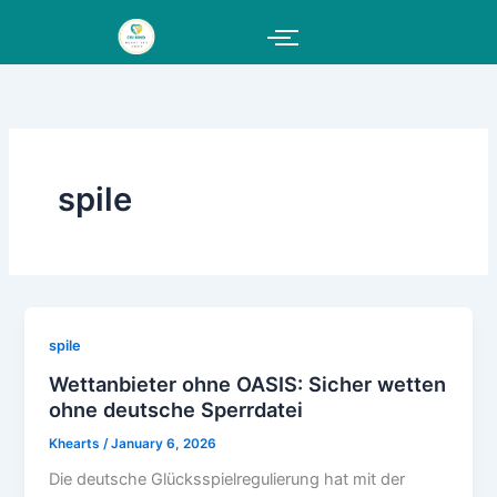
Skip
to
content
spile
spile
Wettanbieter ohne OASIS: Sicher wetten
ohne deutsche Sperrdatei
Khearts
/
January 6, 2026
Die deutsche Glücksspielregulierung hat mit der