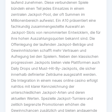
laufend zunehmen. Diese verbundenen Spiele
bündeln einen Teil jedes Einsatzes in einem
zentralen Jackpot-Pool, der oft Summen im
Millionenbereich aufweist. Ein A10 präsentiert eine
fachkundig zusammengestellte Auswahl an
Jackpot-Slots von renommierten Entwicklern, die für
ihre hohen Auszahlungsquoten bekannt sind. Die
Offenlegung der laufenden Jackpot-Beträge und
Gewinnhistorien schafft mehr Vertrauen und
Aufregung bei den Spielern. Neben den klassischen
progressiven Jackpots bieten viele Plattformen auch
Daily Drops und Must-Hit-By-Jackpots, die sicher
innerhalb definierter Zeiträume ausgezahlt werden.
Die Integration in einem neues online casino erfolgt
nahtlos mit klarer Kennzeichnung der
unterschiedlichen Jackpot-Arten und deren
aktuellen Werten. Spezielle Jackpot-Turniere und
zeitlich begrenzte Promotionen erhöhen die
Gewinnchancen zusätzlich und bieten andauernde