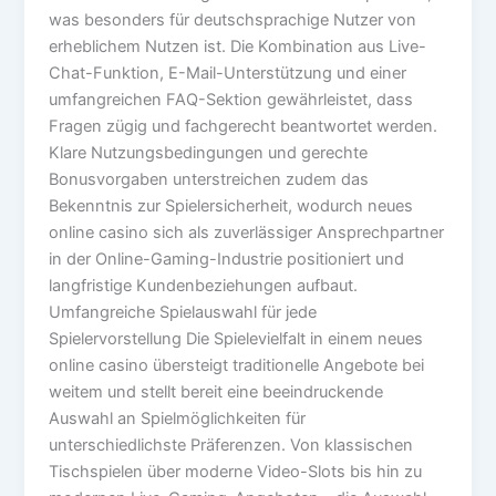
was besonders für deutschsprachige Nutzer von
erheblichem Nutzen ist. Die Kombination aus Live-
Chat-Funktion, E-Mail-Unterstützung und einer
umfangreichen FAQ-Sektion gewährleistet, dass
Fragen zügig und fachgerecht beantwortet werden.
Klare Nutzungsbedingungen und gerechte
Bonusvorgaben unterstreichen zudem das
Bekenntnis zur Spielersicherheit, wodurch neues
online casino sich als zuverlässiger Ansprechpartner
in der Online-Gaming-Industrie positioniert und
langfristige Kundenbeziehungen aufbaut.
Umfangreiche Spielauswahl für jede
Spielervorstellung Die Spielevielfalt in einem neues
online casino übersteigt traditionelle Angebote bei
weitem und stellt bereit eine beeindruckende
Auswahl an Spielmöglichkeiten für
unterschiedlichste Präferenzen. Von klassischen
Tischspielen über moderne Video-Slots bis hin zu