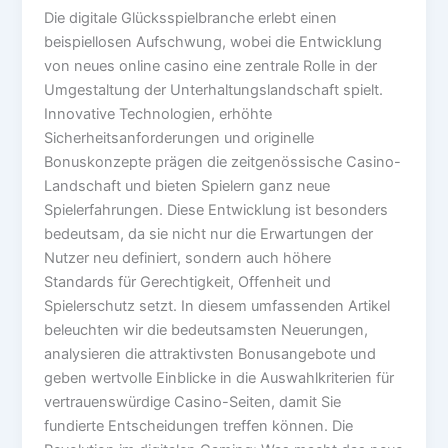
Die digitale Glücksspielbranche erlebt einen
beispiellosen Aufschwung, wobei die Entwicklung
von neues online casino eine zentrale Rolle in der
Umgestaltung der Unterhaltungslandschaft spielt.
Innovative Technologien, erhöhte
Sicherheitsanforderungen und originelle
Bonuskonzepte prägen die zeitgenössische Casino-
Landschaft und bieten Spielern ganz neue
Spielerfahrungen. Diese Entwicklung ist besonders
bedeutsam, da sie nicht nur die Erwartungen der
Nutzer neu definiert, sondern auch höhere
Standards für Gerechtigkeit, Offenheit und
Spielerschutz setzt. In diesem umfassenden Artikel
beleuchten wir die bedeutsamsten Neuerungen,
analysieren die attraktivsten Bonusangebote und
geben wertvolle Einblicke in die Auswahlkriterien für
vertrauenswürdige Casino-Seiten, damit Sie
fundierte Entscheidungen treffen können. Die