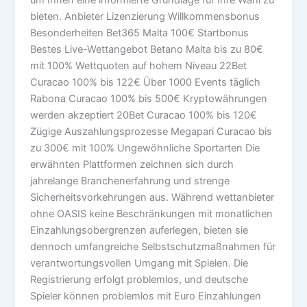
um Ihnen eine informierte Grundlage für Ihre Wahl zu
bieten. Anbieter Lizenzierung Willkommensbonus
Besonderheiten Bet365 Malta 100€ Startbonus
Bestes Live-Wettangebot Betano Malta bis zu 80€
mit 100% Wettquoten auf hohem Niveau 22Bet
Curacao 100% bis 122€ Über 1000 Events täglich
Rabona Curacao 100% bis 500€ Kryptowährungen
werden akzeptiert 20Bet Curacao 100% bis 120€
Zügige Auszahlungsprozesse Megapari Curacao bis
zu 300€ mit 100% Ungewöhnliche Sportarten Die
erwähnten Plattformen zeichnen sich durch
jahrelange Branchenerfahrung und strenge
Sicherheitsvorkehrungen aus. Während wettanbieter
ohne OASIS keine Beschränkungen mit monatlichen
Einzahlungsobergrenzen auferlegen, bieten sie
dennoch umfangreiche Selbstschutzmaßnahmen für
verantwortungsvollen Umgang mit Spielen. Die
Registrierung erfolgt problemlos, und deutsche
Spieler können problemlos mit Euro Einzahlungen