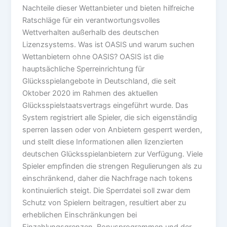
Nachteile dieser Wettanbieter und bieten hilfreiche
Ratschläge für ein verantwortungsvolles
Wettverhalten außerhalb des deutschen
Lizenzsystems. Was ist OASIS und warum suchen
Wettanbietern ohne OASIS? OASIS ist die
hauptsächliche Sperreinrichtung für
Glücksspielangebote in Deutschland, die seit
Oktober 2020 im Rahmen des aktuellen
Glücksspielstaatsvertrags eingeführt wurde. Das
System registriert alle Spieler, die sich eigenständig
sperren lassen oder von Anbietern gesperrt werden,
und stellt diese Informationen allen lizenzierten
deutschen Glücksspielanbietern zur Verfügung. Viele
Spieler empfinden die strengen Regulierungen als zu
einschränkend, daher die Nachfrage nach tokens
kontinuierlich steigt. Die Sperrdatei soll zwar dem
Schutz von Spielern beitragen, resultiert aber zu
erheblichen Einschränkungen bei