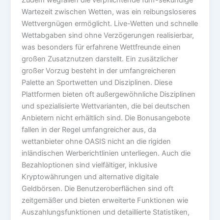
Zudem wegfallen die verpflichtende fünf-sekündige
Wartezeit zwischen Wetten, was ein reibungsloseres
Wettvergnügen ermöglicht. Live-Wetten und schnelle
Wettabgaben sind ohne Verzögerungen realisierbar,
was besonders für erfahrene Wettfreunde einen
großen Zusatznutzen darstellt. Ein zusätzlicher
großer Vorzug besteht in der umfangreicheren
Palette an Sportwetten und Disziplinen. Diese
Plattformen bieten oft außergewöhnliche Disziplinen
und spezialisierte Wettvarianten, die bei deutschen
Anbietern nicht erhältlich sind. Die Bonusangebote
fallen in der Regel umfangreicher aus, da
wettanbieter ohne OASIS nicht an die rigiden
inländischen Werberichtlinien unterliegen. Auch die
Bezahloptionen sind vielfältiger, inklusive
Kryptowährungen und alternative digitale
Geldbörsen. Die Benutzeroberflächen sind oft
zeitgemäßer und bieten erweiterte Funktionen wie
Auszahlungsfunktionen und detaillierte Statistiken,