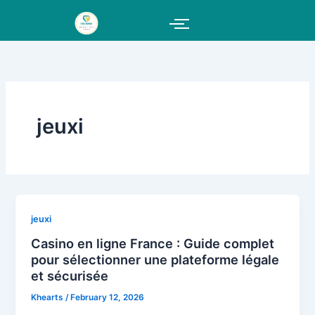
Skip
to
content
jeuxi
jeuxi
Casino en ligne France : Guide complet
pour sélectionner une plateforme légale
et sécurisée
Khearts
/
February 12, 2026