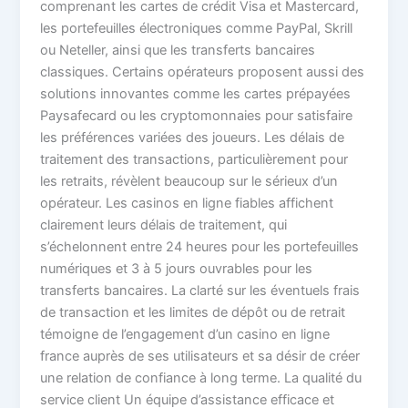
comprenant les cartes de crédit Visa et Mastercard,
les portefeuilles électroniques comme PayPal, Skrill
ou Neteller, ainsi que les transferts bancaires
classiques. Certains opérateurs proposent aussi des
solutions innovantes comme les cartes prépayées
Paysafecard ou les cryptomonnaies pour satisfaire
les préférences variées des joueurs. Les délais de
traitement des transactions, particulièrement pour
les retraits, révèlent beaucoup sur le sérieux d’un
opérateur. Les casinos en ligne fiables affichent
clairement leurs délais de traitement, qui
s’échelonnent entre 24 heures pour les portefeuilles
numériques et 3 à 5 jours ouvrables pour les
transferts bancaires. La clarté sur les éventuels frais
de transaction et les limites de dépôt ou de retrait
témoigne de l’engagement d’un casino en ligne
france auprès de ses utilisateurs et sa désir de créer
une relation de confiance à long terme. La qualité du
service client Un équipe d’assistance efficace et