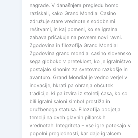
nagrade. V današnjem pregledu bomo
raziskali, kako Grand Mondial Casino
združuje stare vrednote s sodobnimi
rešitvami, in kaj pomeni, ko se igralna
zabava pričakuje na povsem novi ravni.
Zgodovina in filozofija Grand Mondial
Zgodovina grand mondial casino slovensko
sega globoko v preteklost, ko je igralništvo
postajalo sinonim za svetovno razkošje in
avanturo. Grand Mondial je vedno verjel v
inovacije, hkrati pa ohranja občutek
tradicije, ki pa izvira iz stoletij časa, ko so
bili igralni saloni simbol prestiža in
družbenega statusa. Filozofija podjetja
temelji na dveh glavnih pillarskih
vrednotah: Integriteta – vse igre potekajo v
popolni preglednosti, kar daje igralcem