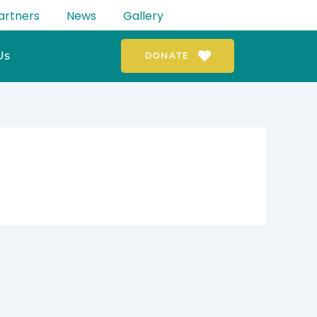
artners
News
Gallery
Us
DONATE