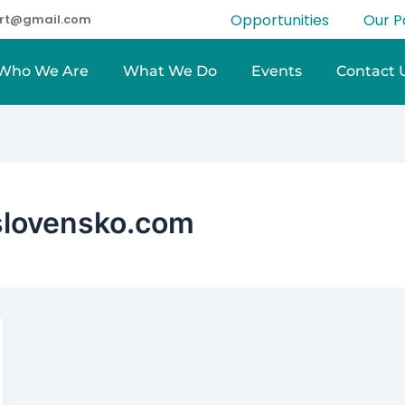
Opportunities
Our P
eart@gmail.com
Who We Are
What We Do
Events
Contact 
slovensko.com