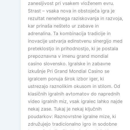
zanesljivost pri vsakem vloženem evru.
Strast – vsaka nova in obstoječa igra je
rezultat nenehnega raziskovanja in razvoja,
kar prinaša nešteto ur zabave in
adrenalina. Ta kombinacija tradicije in
inovacije ustvarja edinstvenu sinergijo med
preteklostjo in prihodnostjo, ki je postala
prepoznavna v imenu grand mondial
casino slovensko. Igralske in zabavne
izkušnje Pri Grand Mondial Casino se
igralcem ponuja širok izbor iger, ki
ustrezajo raznolikim okusom in stilom. Od
klasičnih igralnih avtomatov do naprednih
video igralnih miz, vsak igralec lahko najde
nekaj zase. Tukaj je nekaj ključnih
poudarkov: Raznovrstne igralne mize, ki
združujejo tradicionalno igro in sodobne