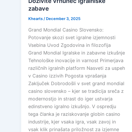
Doživite vrhunec igralniške
zabave
Khearts
/
December 3, 2025
Grand Mondial Casino Slovensko:
Potovanje skozi svet igralne izjemnosti
Vsebina Uvod Zgodovina in filozofija
Grand Mondial Igralske in zabavne izkušnje
Tehnološke inovacije in varnost Primerjava
različnih igralnih platform Nasveti za uspeh
v Casino izzivih Pogosta vprašanja
Zaključek Dobrodošli v svet grand mondial
casino slovensko – kjer se tradicija sreča z
modernostjo in strast do iger ustvarja
edinstveno igralno izkušnjo. V ospredju
tega članka je raziskovanje globin casino
industrije, kjer vsaka igra, vsak zavoj in
vsak klik prinašata priložnost za izjemne