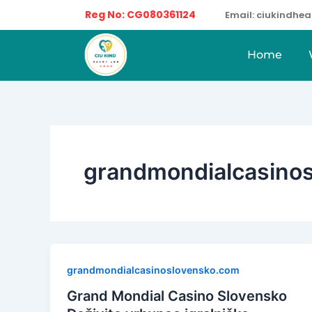
Skip
Reg No: CG080361124
Email: ciukindh
to
content
Home
grandmondialcasino
grandmondialcasinoslovensko.com
Grand Mondial Casino Slovensko