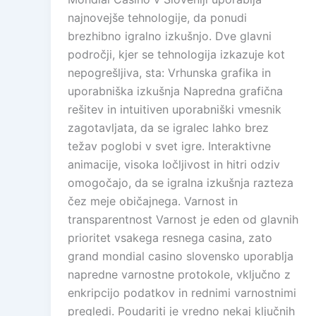
najnovejše tehnologije, da ponudi
brezhibno igralno izkušnjo. Dve glavni
področji, kjer se tehnologija izkazuje kot
nepogrešljiva, sta: Vrhunska grafika in
uporabniška izkušnja Napredna grafična
rešitev in intuitiven uporabniški vmesnik
zagotavljata, da se igralec lahko brez
težav poglobi v svet igre. Interaktivne
animacije, visoka ločljivost in hitri odziv
omogočajo, da se igralna izkušnja razteza
čez meje običajnega. Varnost in
transparentnost Varnost je eden od glavnih
prioritet vsakega resnega casina, zato
grand mondial casino slovensko uporablja
napredne varnostne protokole, vključno z
enkripcijo podatkov in rednimi varnostnimi
pregledi. Poudariti je vredno nekaj ključnih