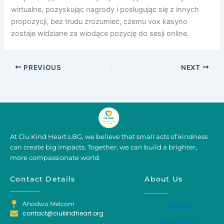
wirtualne, pozyskując nagrody i posługując się z innych
propozycji, bez trudu zrozumieć, czemu vox kasyno
zostaje widziane za wiodące pozycję do sesji online.
PREVIOUS
NEXT
At Ciu Kind Heart LBG, we believe that small acts of kindness
can create big impacts. Together, we can build a brighter,
more compassionate world.
Contact Details
About Us
Ahodwo Melcom
Donate
contact@ciukindheart.org
What We Do