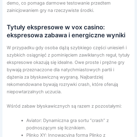
demo, co pomaga darmowe testowanie przedtem
zainicjowaniem gry na rzeczywiste środki.
Tytuły ekspresowe w vox casino:
ekspresowa zabawa i energiczne wyniki
W przypadku gdy osoba dążą szybkiego części uniesień i
szybkich osiągnięć z pominięciem zawikłanych reguł, tytuły
ekspresowe okazują się idealne. Owe proste i prężne gry
bywają przeznaczone dla natychmiastowych partii i
dążenia za błyskawiczną wygraną. Najbardziej
rekomendowane bywają rozrywki crash, które oferują
niepowtarzalnych uczucia.
Wśród zabaw błyskawicznych są razem z pozostałymi:
Aviator: Dynamiczna gra sortu “crash” z
podnoszącym się licznikiem.
Plinko XY: Innowacyjna forma Plinko z