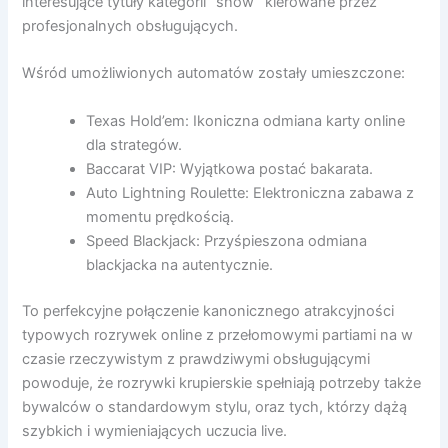
interesujące tytuły kategorii “show” kierowane przez
profesjonalnych obsługujących.
Wśród umożliwionych automatów zostały umieszczone:
Texas Hold’em: Ikoniczna odmiana karty online
dla strategów.
Baccarat VIP: Wyjątkowa postać bakarata.
Auto Lightning Roulette: Elektroniczna zabawa z
momentu prędkością.
Speed Blackjack: Przyśpieszona odmiana
blackjacka na autentycznie.
To perfekcyjne połączenie kanonicznego atrakcyjności
typowych rozrywek online z przełomowymi partiami na w
czasie rzeczywistym z prawdziwymi obsługującymi
powoduje, że rozrywki krupierskie spełniają potrzeby także
bywalców o standardowym stylu, oraz tych, którzy dążą
szybkich i wymieniających uczucia live.