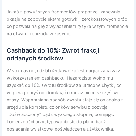
Jakaś z powyższych fragmentów propozycji zapewnia
okazję na zdobycie ekstra gotówki i zerokosztowych prób,
co pozwala na grę z wyłączeniem ryzyka w tym momencie
na otwarciu epizodu w kasynie.
Cashback do 10%: Zwrot frakcji
oddanych środków
W vox casino, udział użytkownika jest nagradzana za z
wykorzystaniem cashbacku. Hazardzista wolno mu
uzyskać do 10% zwrotu środków za utracone ubytki, co
wspiera pomyślnie domknąć chociaż nieco szczęśliwe
czasy. Wspomniana sposób zwrotu staje się osiągalna z
urzędu dla kompletu członków serwisu z pozycją
“Doświadczony” bądź wyższego stopnia, pomijając
konieczności przystępowania się do planu bądź
posiadania wyjątkowej poświadczenia użytkownika.