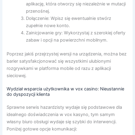
aplikację, która otworzy się niezależnie w mutacji
przenośnej.
Dołączenie: Wpisz się ewentualnie stwórz
zupełnie nowe konto.
Zainicjowanie gry: Wykorzystaj z szerokiej oferty
zabaw i opcji na powierzchni mobilnym.
Poprzez jakiś przejrzystej wersji na urządzenia, można bez
barier satysfakcjonować się wszystkimi ulubionymi
rozgrywkami w platforma mobile od razu z aplikacji
sieciowej.
Wydział wsparcia użytkownika w vox casino: Nieustannie
do dyspozycji klienta
Sprawne serwis hazardzisty wydaje się podstawowe dla
idealnego doświadczenia w vox kasyno, tym samym
własny biuro obsługi wydaje się szybki do interwencji.
Poniżej gotowe opcje komunikacji: