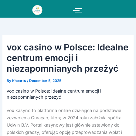
Skip
to
content
vox casino w Polsce: Idealne
centrum emocji i
niezapomnianych przeżyć
By
Khearts
/
December 5, 2025
vox casino w Polsce: Idealne centrum emocji i
niezapomnianych przeżyć
vox kasyno to platforma online działająca na podstawie
zezwolenia Curaçao, którą w 2024 roku założyła spółka
Udwin B.V. Portal kasynowy jest głównie ustawiony do
polskich graczy, oferując opcję przeprowadzania wpłat i