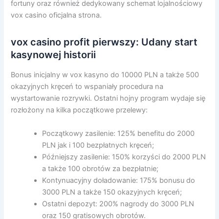
fortuny oraz również dedykowany schemat lojalnościowy
vox casino oficjalna strona.
vox casino profit pierwszy: Udany start
kasynowej historii
Bonus inicjalny w vox kasyno do 10000 PLN a także 500
okazyjnych kręceń to wspaniały procedura na
wystartowanie rozrywki. Ostatni hojny program wydaje się
rozłożony na kilka początkowe przelewy:
Początkowy zasilenie: 125% benefitu do 2000
PLN jak i 100 bezpłatnych kręceń;
Późniejszy zasilenie: 150% korzyści do 2000 PLN
a także 100 obrotów za bezpłatnie;
Kontynuacyjny doładowanie: 175% bonusu do
3000 PLN a także 150 okazyjnych kręceń;
Ostatni depozyt: 200% nagrody do 3000 PLN
oraz 150 gratisowych obrotów.