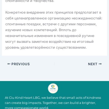
спонтанности и творчества.
Конкретное внедрение этих принципов предполагает в
себя целенаправленное организацию неожиданностей:
спонтанные поездки, встречи с другими персонами,
изучение новых компетенций. Вплоть до
незначительные изменения в повседневной рутине
могут вызвать заметное воздействие на итоговый
уровень удовлетворённости существованием.
PREVIOUS
NEXT
At Ciu Kind Heart LBG, we believe that small acts of kindness
can create big impacts. Together, we can build a brighter,
more compassionate world.