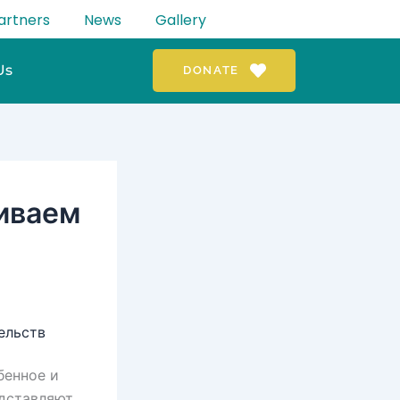
artners
News
Gallery
Us
DONATE
иваем
ельств
бенное и
едставляют