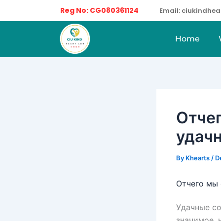
Skip
Reg No: CG080361124
Email: ciukindh
to
content
Home
Отче
удачн
By
Khearts
/
D
Отчего мы 
Удачные со
значимое, 