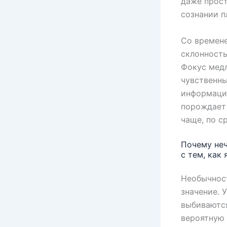
даже прост
сознании п
Со времене
склонность
Фокус медл
чувственны
информации
порождает 
чаще, по с
Почему неч
с тем, как
Необычнос
значение. 
выбиваются
вероятную 