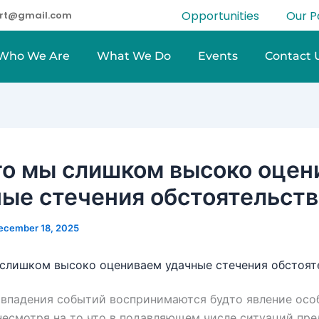
Opportunities
Our P
eart@gmail.com
Who We Are
What We Do
Events
Contact 
го мы слишком высоко оцен
ые стечения обстоятельств
ecember 18, 2025
слишком высоко оцениваем удачные стечения обстоят
впадения событий воспринимаются будто явление осо
несмотря на то что в подавляющем числе ситуаций пр