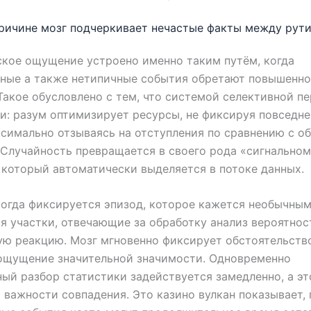
ричине мозг подчеркивает нечастые факты между рут
кое ощущение устроено именно таким путём, когда
тные а также нетипичные события обретают повышенно
Такое обусловлено c тем, что системой селективной п
: разум оптимизирует ресурсы, не фиксируя повседне
симально отзываясь на отступления по сравнению с о
 Случайность превращается в своего рода «сигнально
 который автоматически выделяется в потоке данных.
когда фиксируется эпизод, которое кажется необычным
я участки, отвечающие за обработку анализ вероятнос
ю реакцию. Мозг мгновенно фиксирует обстоятельств
ощущение значительной значимости. Одновременно
ый разбор статистики задействуется замедленно, а эт
важности совпадения. Это казино вулкан показывает,