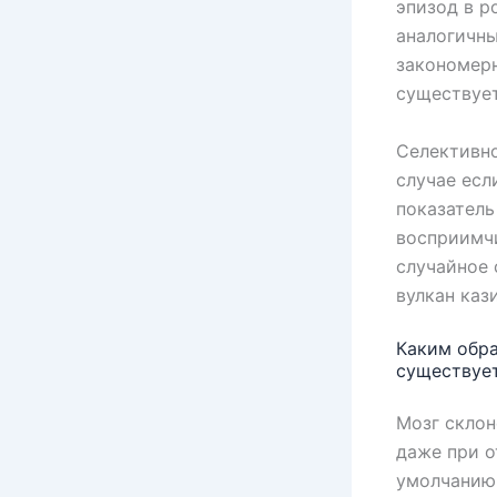
эпизод в р
аналогичн
закономерн
существует
Селективно
случае есл
показатель
восприимч
случайное 
вулкан каз
Каким обра
существуе
Мозг скло
даже при о
умолчанию