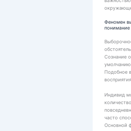
важностью,
окружающе
Феномен вы
понимание 
Выборочно
обстоятель
Сознание о
умолчанию 
Подобное в
восприятия
Индивид мо
количеств
повседневн
часто спос
Основной ф