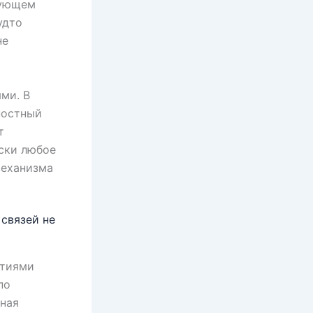
дующем
удто
не
ми. В
ностный
т
ски любое
механизма
связей не
ытиями
по
ная