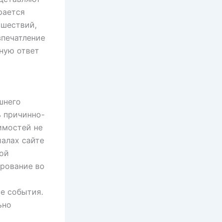
рается
сшествий,
впечатление
ную ответ
шнего
ь причинно-
имостей не
иалах сайте
ной
ирование во
ые события.
ьно