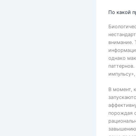
По какой п
Биологичес
нестандар
внимание. 
информации
однако мак
паттернов.
импульсу»,
В момент, 
запускаютс
аффективну
порождая 
рациональн
завышению 