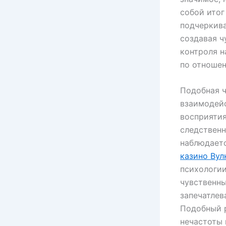
собой итог
подчеркива
создавая ч
контроля н
по отношен
Подобная ч
взаимодей
восприятия
следственн
наблюдаетс
казино Вул
психологии
чувственны
запечатлев
Подобный 
нечастоты 