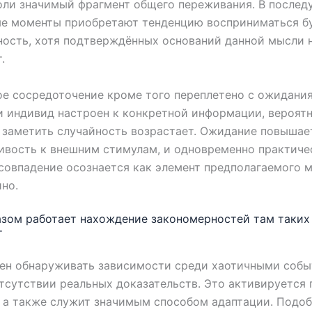
оли значимый фрагмент общего переживания. В после
ые моменты приобретают тенденцию восприниматься б
ость, хотя подтверждённых оснований данной мысли 
.
е сосредоточение кроме того переплетено с ожидания
и индивид настроен к конкретной информации, вероят
 заметить случайность возрастает. Ожидание повышае
ивость к внешним стимулам, и одновременно практиче
совпадение осознается как элемент предполагаемого 
ино.
зом работает нахождение закономерностей там таких 
т
нен обнаруживать зависимости среди хаотичными соб
тсутствии реальных доказательств. Это активируется 
 а также служит значимым способом адаптации. Подоб