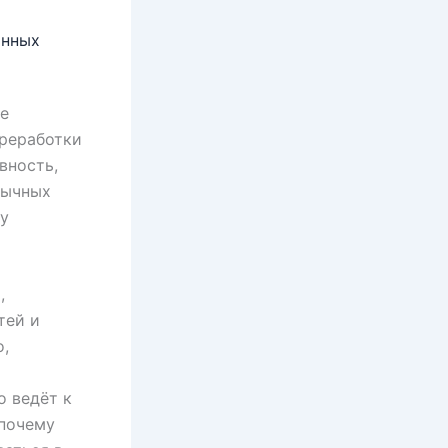
инных
е
ереработки
вность,
бычных
му
,
тей и
о,
о ведёт к
 почему