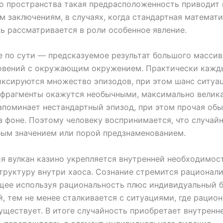
о пространства такая предрасположенность приводит 
 заключениям, в случаях, когда стандартная математ
ь рассматривается в роли особенное явление.
 по сути — предсказуемое результат большого массив
овений c окружающим окружением. Практически кажд
ксируются множество эпизодов, при этом шанс ситуац
фрагменты окажутся необычными, максимально велика
апоминает нестандартный эпизод, при этом прочая обы
а фоне. Поэтому человеку воспринимается, что случай
ым значением или порой предзнаменованием.
я вулкан казино укрепляется внутренней необходимос
труктуру внутри хаоса. Сознание стремится рационал
щее используя рациональность плюс индивидуальный 
, тем не менее сталкивается с ситуациями, где рацио
уществует. В итоге случайность приобретает внутренн