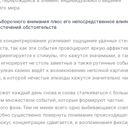
 перерождаясь в элемент индивидуального видения
го мира.
борочного внимания плюс его непосредственное влия
стечений обстоятельств
е концентрирование усиливает ощущение удачных сте
ств, так как эти события провоцируют яркую аффектив
риентируется к стимулы, что кажутся значимыми, а та
игнорирует не столь заметные а также рутинные собы
улкан казино ведёт к возникновению неполной картин
, в которой нечастые эпизоды кажутся значительно ча
жет каждый день снова и снова сталкиваться с боль
ом множеством событий, которые формируют частью
ого фона. Тем не менее всего одно выбивающееся сов
обно существенно повернуть понимание происходящег
окус концентрации сдвигается, и воспоминания фикси