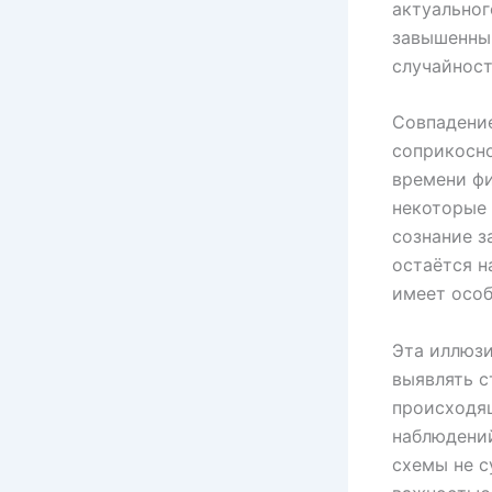
актуальног
завышенным
случайност
Совпадение
соприкосн
времени фи
некоторые 
сознание з
остаётся н
имеет особ
Эта иллюзи
выявлять с
происходя
наблюдений
схемы не с