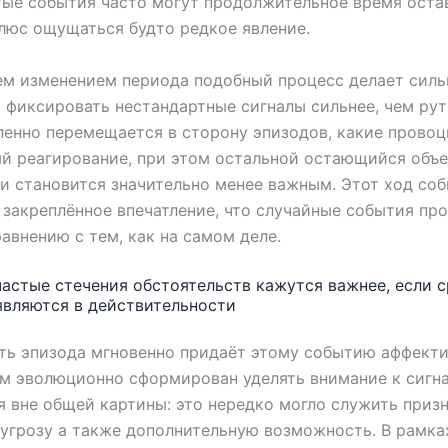
ые события часто могут продолжительное время оста
люс ощущаться будто редкое явление.
м изменением периода подобный процесс делает силь
 фиксировать нестандартные сигналы сильнее, чем рут
енно перемещается в сторону эпизодов, какие прово
й реагирование, при этом остальной остающийся объ
 становится значительно менее важным. Этот ход со
закреплённое впечатление, что случайные события пр
равнению с тем, как на самом деле.
астые стечения обстоятельств кажутся важнее, если 
 являются в действительности
ть эпизода мгновенно придаёт этому событию аффект
Ум эволюционно сформирован уделять внимание к сигна
 вне общей картины: это нередко могло служить приз
угрозу а также дополнительную возможность. В рамка