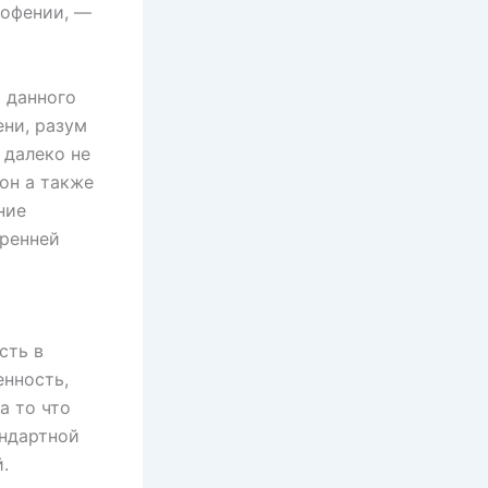
пофении, —
 данного
ени, разум
 далеко не
он а также
ние
тренней
сть в
енность,
а то что
андартной
.