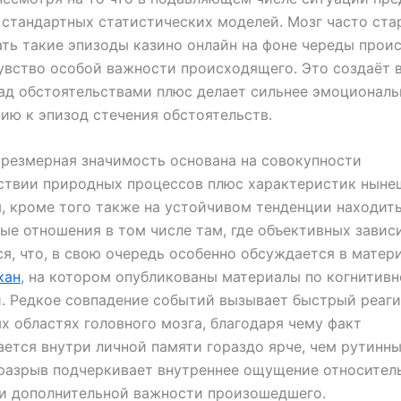
 стандартных статистических моделей. Мозг часто ста
ть такие эпизоды казино онлайн на фоне череды прои
увство особой важности происходящего. Это создаёт 
ад обстоятельствами плюс делает сильнее эмоциональ
ию к эпизод стечения обстоятельств.
резмерная значимость основана на совокупности
ствии природных процессов плюс характеристик ныне
, кроме того также на устойчивом тенденции находит
ые отношения в том числе там, где объективных завис
я, что, в свою очередь особенно обсуждается в матер
кан
, на котором опубликованы материалы по когнитив
. Редкое совпадение событий вызывает быстрый реаг
х областях головного мозга, благодаря чему факт
ается внутри личной памяти гораздо ярче, чем рутинн
разрыв подчеркивает внутреннее ощущение относител
и дополнительной важности произошедшего.