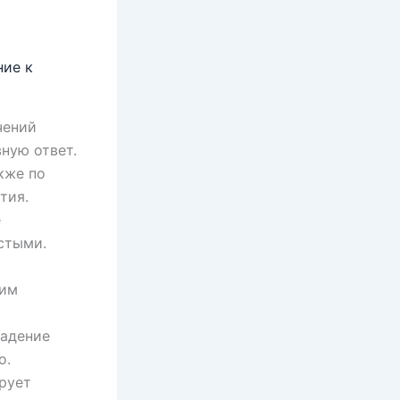
ние к
чений
ную ответ.
кже по
тия.
е
стыми.
шим
падение
о.
рует