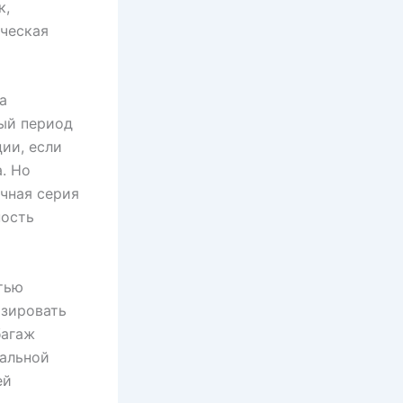
к,
ическая
а
ый период
ии, если
. Но
чная серия
ность
тью
изировать
багаж
нальной
ей