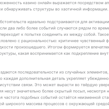
ложенность казино онлайн выражается посредством а
и обнаруживать структуры во хаотичной информации.
бстоятельств идеально подстраиваются для активации
Если два либо более событий случаются рядом по врем
переходит к попытке соединить их между собой. Такое
словлено с рациональностью: критичнее чувственный ф
дкости произошедшего. Итогом формируется впечатле
руктуры, какая воспринимается как подкрепление вну
здаются последовательности из случайных элементов,
о каждая дополнительная деталь укрепляет убежденно
исутствии связи. Это может вырасти во твёрдую увер
ия несут значительно более скрытый посыл, несмотря н
я частота подобных событий остаётся неизменной ст
ной широкого массива процессов с окружающей средой