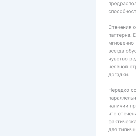
предраспо
способност
Стечения о
паттерна. 
мгновенно 
всегда обу
чувство ре
неявной ст
догадки.
Нередко со
параллельн
наличии пр
что стечен
фактическа
для типич