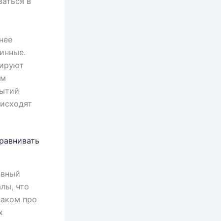
ваться в
нее
инные.
цируют
ем
бытий
оисходят
сравнивать
ивный
лы, что
наком про
х