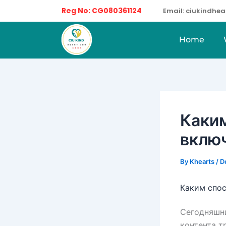
Skip
Reg No: CG080361124
Email: ciukindh
to
content
Home
Каки
вклю
By
Khearts
/
D
Каким спо
Сегодняшни
контента т