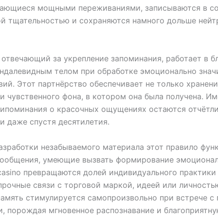
ающиеся мощными переживаниями, записываются в со
ой тщательностью и сохраняются намного дольше нейт
 отвечающий за укрепление запоминания, работает в б
индалевидным телом при обработке эмоционально зна
ий. Этот партнёрство обеспечивает не только хранен
 и чувственного фона, в котором она была получена. И
рипоминания о красочных ощущениях остаются отчётл
 даже спустя десятилетия.
азработки незабываемого материала этот правило фун
Сообщения, умеющие вызвать формирование эмоциона
casino превращаются долей индивидуального практики 
рочные связи с торговой маркой, идеей или личность
память стимулируется самопроизвольно при встрече с
, порождая мгновенное распознавание и благоприятну