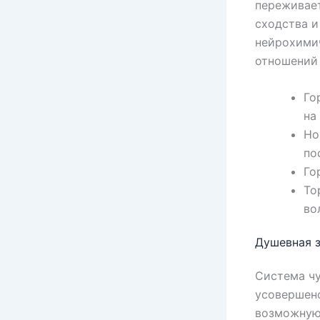
переживает
сходства и
нейрохимич
отношений 
Го
на
Но
по
Го
То
во
Душевная з
Система чу
усовершен
возможную 