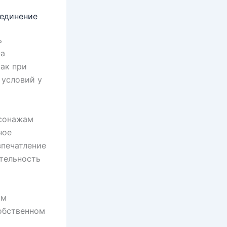
единение
ь
на
ак при
 условий у
рсонажам
ное
впечатление
ительность
ом
собственном