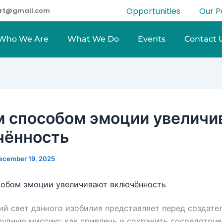
Opportunities
Our P
eart@gmail.com
Who We Are
What We Do
Events
Contact 
м способом эмоции увеличи
чённость
ecember 19, 2025
собом эмоции увеличивают включённость
й свет данного изобилия представляет перед создате
рудную миссию: как привлечь и сохранить сосредоточ