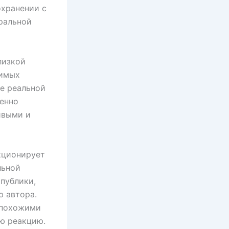
хранении с
ральной
лизкой
чимых
ие реальной
менно
ивыми и
кционирует
льной
публики,
ю автора.
 похожими
ю реакцию.