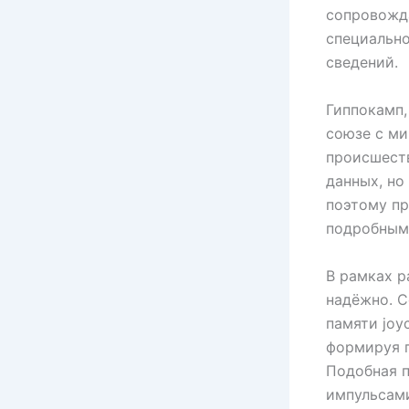
сопровожд
специальн
сведений.
Гиппокамп,
союзе с м
происшеств
данных, но
поэтому п
подробными
В рамках р
надёжно. 
памяти joy
формируя п
Подобная 
импульсами