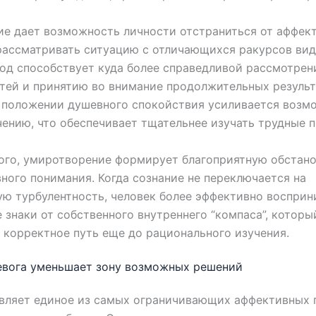
е дает возможность личности отстраниться от аффек
рассматривать ситуацию с отличающихся ракурсов вид
од способствует куда более справедливой рассмотре
тей и принятию во внимание продолжительных результ
 положении душевного спокойствия усиливается возм
ению, что обеспечивает тщательнее изучать трудные 
го, умиротворение формирует благоприятную обстано
ного понимания. Когда сознание не переключается на
ю турбулентность, человек более эффективно воспри
 знаки от собственного внутреннего “компаса”, которы
 корректное путь еще до рационального изучения.
евога уменьшает зону возможных решений
являет единое из самых ограничивающих аффективных