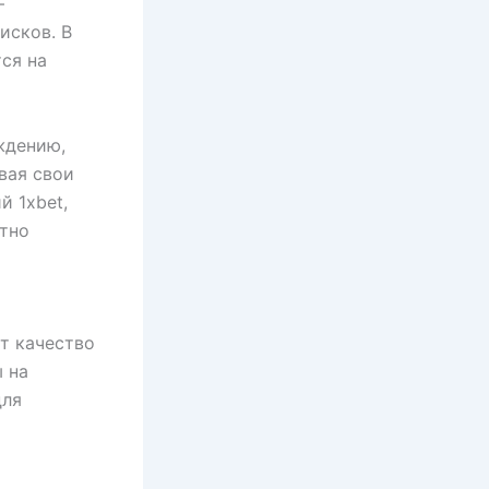
–
исков. В
ся на
ждению,
вая свои
й 1xbet,
тно
т качество
 на
для