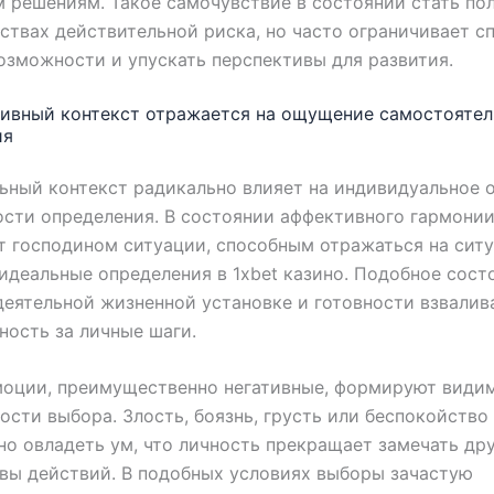
 решениям. Такое самочувствие в состоянии стать по
ствах действительной риска, но часто ограничивает с
озможности и упускать перспективы для развития.
тивный контекст отражается на ощущение самостояте
ия
ьный контекст радикально влияет на индивидуальное
сти определения. В состоянии аффективного гармони
 господином ситуации, способным отражаться на сит
идеальные определения в 1xbet казино. Подобное сост
еятельной жизненной установке и готовности взвалив
ность за личные шаги.
оции, преимущественно негативные, формируют види
ости выбора. Злость, боязнь, грусть или беспокойство
но овладеть ум, что личность прекращает замечать др
вы действий. В подобных условиях выборы зачастую