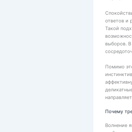
Спокойстви
ответов и 
Такой подх
возможнос
выборов. В
сосредоточ
Помимо это
инстинктив
аффективну
деликатные
направляет
Почему тр
Волнение 