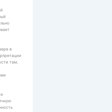
ый
ный
ально
ывает
вере в
ерпретации
ости там,
ыми
 и
ичную
нность