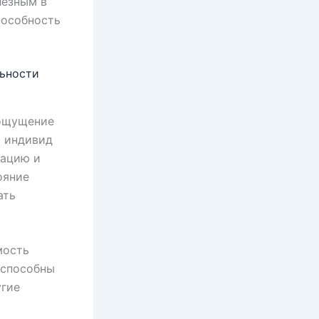
лезным в
пособность
льности
 ощущение
и индивид
уацию и
ояние
ать
мость
 способны
угие