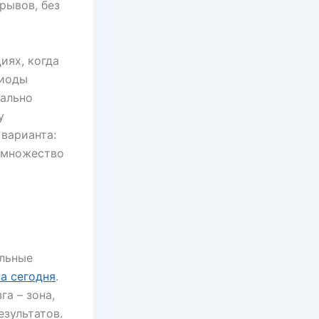
рывов, без
иях, когда
риоды
нально
у
варианта:
я множество
альные
на сегодня
.
а – зона,
зультатов.