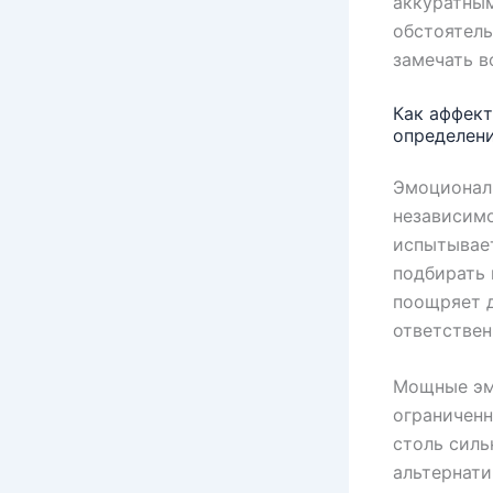
аккуратным
обстоятель
замечать в
Как аффек
определен
Эмоционал
независимо
испытывает
подбирать 
поощряет д
ответствен
Мощные эм
ограниченн
столь силь
альтернати