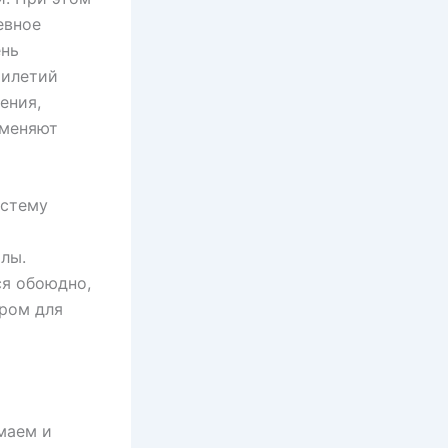
евное
ень
тилетий
ения,
 меняют
истему
лы.
я обоюдно,
ром для
маем и