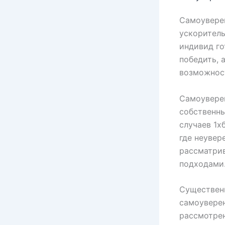
Самоуверен
ускоритель
индивид го
победить, 
возможнос
Самоуверен
собственны
случаев 1х
где неувер
рассматрив
подходами
Существенн
самоувере
рассмотрен