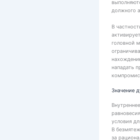
выполняютс
должного а
В частност
активирует
головной м
ограничива
нахождению
нападать п
компромис
Значение д
Внутреннее
равновесия
условия дл
В безмятеж
за рациона