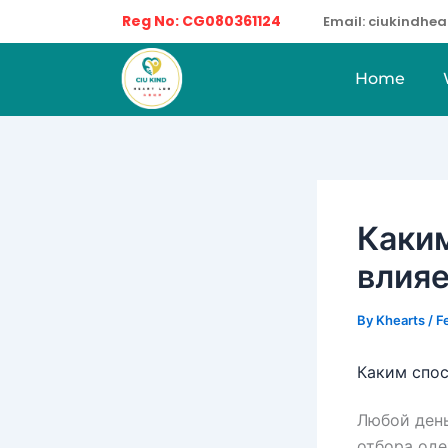
Skip
Reg No: CG080361124
Email: ciukindh
to
content
Home
Каки
влияе
By
Khearts
/
F
Каким спос
Любой день
отбора од