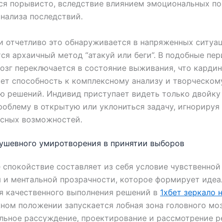
я порывисто, вследствие влиянием эмоциональных по
нализа последствий.
и отчетливо это обнаруживается в напряженных ситуац
ся архаичный метод “атакуй или беги”. В подобные пе
озг переключается в состояние выживания, что карди
ет способность к комплексному анализу и творческом
 решений. Индивид приступает видеть только двойку 
роблему в открытую или уклониться задачу, игнориру
сных возможностей.
ушевного умиротворения в принятии выборов
 спокойствие составляет из себя условие чувственной
 и ментальной прозрачности, которое формирует иде
я качественного выполнения решений в
1хбет зеркало 
ном положении запускается лобная зона головного мозг
льное рассуждение, проектирование и рассмотрение ре