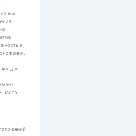
тивных
ения.
нию
атов
ожность к
положения.
вку для
нимает
й часто
 положений