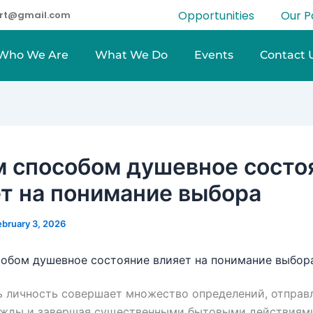
Opportunities
Our P
eart@gmail.com
Who We Are
What We Do
Events
Contact 
м способом душевное состо
т на понимание выбора
ebruary 3, 2026
обом душевное состояние влияет на понимание выбор
 личность совершает множество определений, отправ
ежды и завершая существенными бытовыми действиями