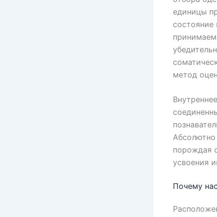
единицы пр
состояние 
принимаем
убедительн
соматическ
метод оцен
Внутреннее
соединенн
познавател
Абсолютно
порождая 
усвоения и
Почему на
Расположен