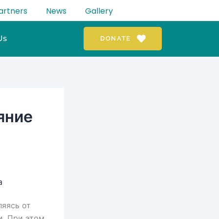
artners
News
Gallery
Us
DONATE
яние
а
ляясь от
. При этом