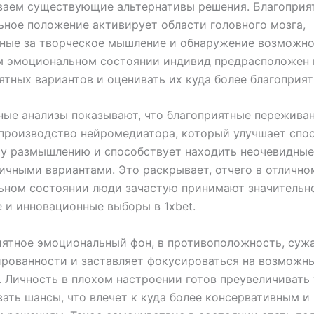
ваем существующие альтернативы решения. Благоприя
ное положение активирует области головного мозга,
ные за творческое мышление и обнаружение возможно
м эмоциональном состоянии индивид предрасположен 
ятных вариантов и оценивать их куда более благоприят
ые анализы показывают, что благоприятные пережива
производство нейромедиатора, который улучшает спос
у размышлению и способствует находить неочевидные
ичными вариантами. Это раскрывает, отчего в отлично
ьном состоянии люди зачастую принимают значительн
 и инновационные выборы в 1xbet.
ятное эмоциональный фон, в противоположность, суж
рованности и заставляет фокусироваться на возможны
. Личность в плохом настроении готов преувеличивать
ать шансы, что влечет к куда более консервативным и