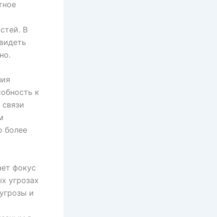
тное
стей. В
видеть
но.
ния
обность к
 связи
м
о более
ает фокус
х угрозах
 угрозы и