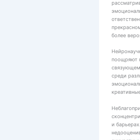
рассматри
эмоциональ
ответствен
прекрасно
более веро
Нейронаучн
поощряют 
связующем
среди разл
эмоционал
креативные
Неблагопри
сконцентри
и барьерах
недооценив