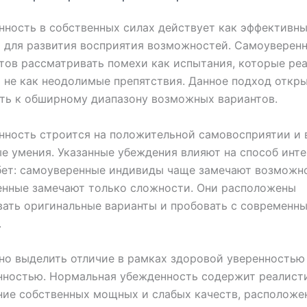
ность в собственных силах действует как эффективн
 для развития восприятия возможностей. Самоуверен
тов рассматривать помехи как испытания, которые ре
а не как неодолимые препятствия. Данное подход откр
ть к обширному диапазону возможных вариантов.
ность строится на положительной самовосприятии и 
е умения. Указанные убеждения влияют на способ инт
бет: самоуверенные индивиды чаще замечают возможн
енные замечают только сложности. Они расположены
ать оригинальные варианты и пробовать с современн
.
о выделить отличие в рамках здоровой уверенностью
нностью. Нормальная убежденность содержит реалист
ие собственных мощных и слабых качеств, расположе