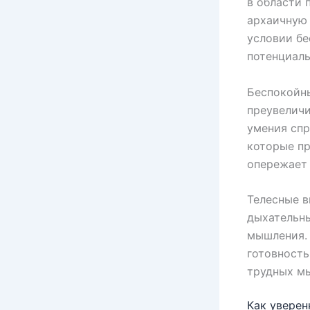
в области 
архаичную 
условии бе
потенциаль
Беспокойн
преувеличи
умения спр
которые п
опережает 
Телесные в
дыхательны
мышления. 
готовность
трудных м
Как уверен