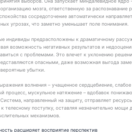
принятия выборов. Она запускает миндалевидное ядро 
организацию мозга, ответственную за распознавание р
спокойства сосредоточение автоматически направляет
ных угрозах, что заметно уменьшает поле понимания.
ые индивиды предрасположены к драматичному рассу
вая возможность негативных результатов и недооцени
авиться с проблемами. Это влечет к уклонению решени
редставляются опасными, даже возможная выгода заме
вероятные убытки.
ыражения волнения – учащенное сердцебиение, слабое
й процесс, мускульное натяжение – вдобавок понижаю
Система, направленный на защиту, отправляет ресурсы
 к телесному поступку, оставляя незначительно мощи 
ыслительных механизмов.
ность расширяет восприятие перспектив