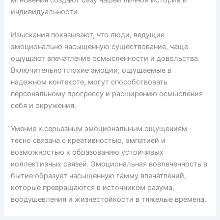
индивидуальности.
Изыскания показывают, что люди, ведущие
эмоционально насыщенную существование, чаще
ощущают впечатление осмысленности и довольства.
Включительно плохие эмоции, ощущаемые в
надежном контексте, могут способствовать
персональному прогрессу и расширению осмысления
себя и окружения.
Умение к серьезным эмоциональным ощущениям
тесно связана с креативностью, эмпатией и
возможностью к образованию устойчивых
коллективных связей. Эмоциональная вовлеченность в
бытие образует насыщенную гамму впечатлений,
которые превращаются в источником разума,
воодушевления и жизнестойкости в тяжелые времена.