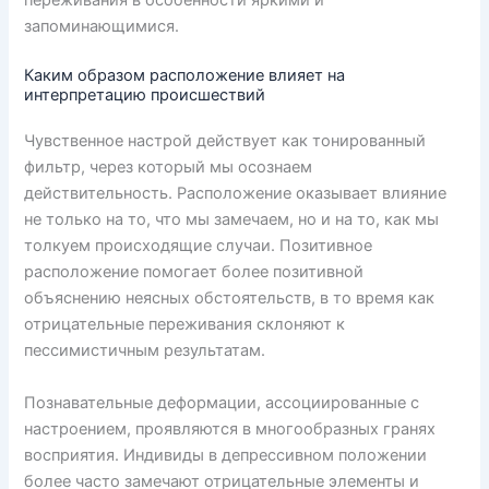
переживания в особенности яркими и
запоминающимися.
Каким образом расположение влияет на
интерпретацию происшествий
Чувственное настрой действует как тонированный
фильтр, через который мы осознаем
действительность. Расположение оказывает влияние
не только на то, что мы замечаем, но и на то, как мы
толкуем происходящие случаи. Позитивное
расположение помогает более позитивной
объяснению неясных обстоятельств, в то время как
отрицательные переживания склоняют к
пессимистичным результатам.
Познавательные деформации, ассоциированные с
настроением, проявляются в многообразных гранях
восприятия. Индивиды в депрессивном положении
более часто замечают отрицательные элементы и