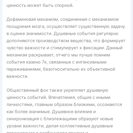
ценность может быть спорной.
Дофаминовая механизм, соединенная с механизмом
поощрения мозга, осуществляет существенную задачу
в оценке значимости. Душевные события регулярно
дополняются производством вещества, что формирует
чувство важности и стимулирует к фиксации. Данный
механизм раскрывает, отчего мы лучше помним
события казино 7к, связанные с интенсивными
переживаниями, безотносительно их объективной
важности.
Общественный фон также укрепляет душевную
ценность событий. Впечатления, общие с иными
личностями, главным образом близкими, осознаются
как более значимые. Душевное влияние и
синхронизация с близлежащими образуют новые
уровни важности, делая коллективные душевные