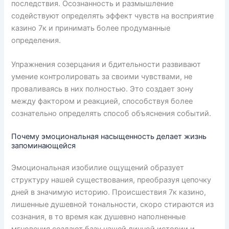
последствия. Осознанность и размышление
содействуют определять эффект чувств на восприятие
казино 7к и принимать более продуманные
определения.
Упражнения созерцания и бдительности развивают
умение контролировать за своими чувствами, не
проваливаясь в них полностью. Это создает зону
между фактором и реакцией, способствуя более
сознательно определять способ объяснения событий.
Почему эмоциональная насыщенность делает жизнь
запоминающейся
Эмоциональная изобилие ощущений образует
структуру нашей существования, преобразуя цепочку
дней в значимую историю. Происшествия 7к казино,
лишенные душевной тональности, скоро стираются из
сознания, в то время как душевно наполненные
мгновения создают базу нашей личной истории и